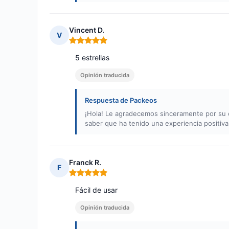
Vincent D.
V
Nota: 5 de 5
5 estrellas
Opinión traducida
Respuesta de Packeos
¡Hola! Le agradecemos sinceramente por su el
saber que ha tenido una experiencia positiv
Franck R.
F
Nota: 5 de 5
Fácil de usar
Opinión traducida