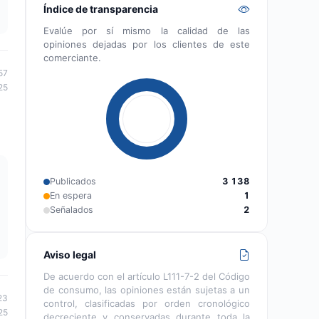
Índice de transparencia
Evalúe por sí mismo la calidad de las
opiniones dejadas por los clientes de este
comerciante.
57
25
Publicados
3 138
En espera
1
Señalados
2
Aviso legal
De acuerdo con el artículo L111-7-2 del Código
de consumo, las opiniones están sujetas a un
23
control, clasificadas por orden cronológico
25
decreciente y conservadas durante toda la