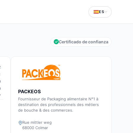
ES
Certificado de confianza
2
1
9
9
PACKEOS
7
Fournisseur de Packaging alimentaire N°1 à
destination des professionnels des métiers
de bouche & des commerces.
Rue mittler weg
68000 Colmar