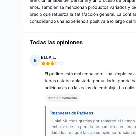
atención amable del personal y un proceso de prepara
años. También se mencionan productos variados y bie
precio que refuerza la satisfacción general. La confia
consolidando una experiencia positiva a lo largo del 
Todas las opiniones
ELLA L.
E
Nota: 3 de 5
El pedido está mal embalado. Una simple caja n
tapas estaba aplastada por un lado, podría 
adicionales en las cajas de embalaje. La cali
Opinión traducida
Respuesta de Packeos
¡Hola! Muchas gracias por tomarse el tiempo
embalaje de su pedido no cumplió con sus ex
dañados, es que la caja cumplió su función d