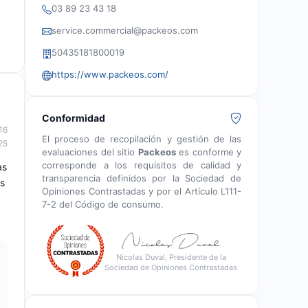
03 89 23 43 18
service.commercial@packeos.com
50435181800019
https://www.packeos.com/
Conformidad
16
El proceso de recopilación y gestión de las
25
evaluaciones del sitio
Packeos
es conforme y
corresponde a los requisitos de calidad y
as
transparencia definidos por la Sociedad de
es
Opiniones Contrastadas y por el Artículo L111-
7-2 del Código de consumo.
Nicolas Duval, Presidente de la
Sociedad de Opiniones Contrastadas