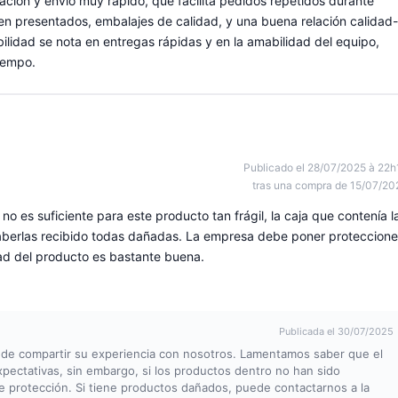
ción y envío muy rápido, que facilita pedidos repetidos durante
n presentados, embalajes de calidad, y una buena relación calidad-
bilidad se nota en entregas rápidas y en la amabilidad del equipo,
tiempo.
Publicado el 28/07/2025 à 22h
tras una compra de 15/07/20
o es suficiente para este producto tan frágil, la caja que contenía l
haberlas recibido todas dañadas. La empresa debe poner proteccion
dad del producto es bastante buena.
Publicada el 30/07/2025
 de compartir su experiencia con nosotros. Lamentamos saber que el
pectativas, sin embargo, si los productos dentro no han sido
e protección. Si tiene productos dañados, puede contactarnos a la