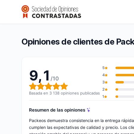
Packeos
9,1/10
(3 138 opiniones)
Calificación global: 9,1 de 10
Opiniones de clientes de Pac
5
9,1
4
/10
3
Calificación global: 9,1 de 10
2
Basada en 3 138 opiniones publicadas
1
Resumen de las opiniones
Packeos demuestra consistencia en la entrega rápida
cumplen las expectativas de calidad y precio. Los cli