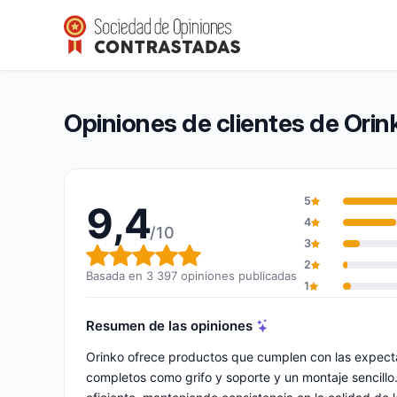
Orinko
9,4/10
(3 397 opiniones)
Calificación global: 9,4 de 10
Opiniones de clientes de Orin
5
9,4
4
/10
3
Calificación global: 9,4 de 10
2
Basada en 3 397 opiniones publicadas
1
Resumen de las opiniones
Orinko ofrece productos que cumplen con las expectat
completos como grifo y soporte y un montaje sencillo