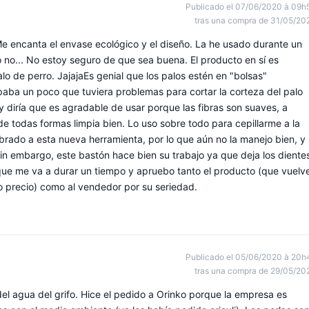
Publicado el 07/06/2020 à 09h
tras una compra de 31/05/20
Me encanta el envase ecológico y el diseño. La he usado durante un
 no... No estoy seguro de que sea buena. El producto en sí es
lo de perro. JajajaEs genial que los palos estén en "bolsas"
paba un poco que tuviera problemas para cortar la corteza del palo
 y diría que es agradable de usar porque las fibras son suaves, a
e todas formas limpia bien. Lo uso sobre todo para cepillarme a la
ado a esta nueva herramienta, por lo que aún no la manejo bien, y
Sin embargo, este bastón hace bien su trabajo ya que deja los diente
que me va a durar un tiempo y apruebo tanto el producto (que vuelv
jo precio) como al vendedor por su seriedad.
Publicado el 05/06/2020 à 20h
tras una compra de 29/05/20
del agua del grifo. Hice el pedido a Orinko porque la empresa es