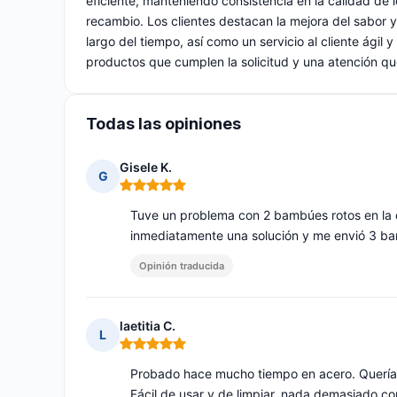
eficiente, manteniendo consistencia en la calidad de 
recambio. Los clientes destacan la mejora del sabor y 
largo del tiempo, así como un servicio al cliente ágil 
productos que cumplen la solicitud y una atención que
Todas las opiniones
Gisele K.
G
Nota: 5 de 5
Tuve un problema con 2 bambúes rotos en la c
inmediatamente una solución y me envió 3 
Opinión traducida
laetitia C.
L
Nota: 5 de 5
Probado hace mucho tiempo en acero. Quería v
Fácil de usar y de limpiar, nada demasiado co