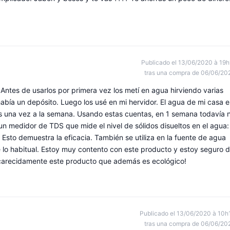
Publicado el 13/06/2020 à 19h
tras una compra de 06/06/20
Antes de usarlos por primera vez los metí en agua hirviendo varias
bía un depósito. Luego los usé en mi hervidor. El agua de mi casa e
s una vez a la semana. Usando estas cuentas, en 1 semana todavía 
n medidor de TDS que mide el nivel de sólidos disueltos en el agua:
. Esto demuestra la eficacia. También se utiliza en la fuente de agua
lo habitual. Estoy muy contento con este producto y estoy seguro 
encarecidamente este producto que además es ecológico!
Publicado el 13/06/2020 à 10h
tras una compra de 06/06/20