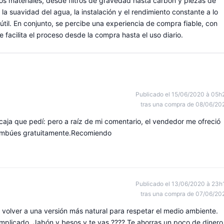
los materiales, desde filtros de gravedad hasta carbón y piezas de
la suavidad del agua, la instalación y el rendimiento constante a lo
y útil. En conjunto, se percibe una experiencia de compra fiable, con
 facilita el proceso desde la compra hasta el uso diario.
Publicado el 15/06/2020 à 05h
tras una compra de 08/06/20
aja que pedí: pero a raíz de mi comentario, el vendedor me ofreció
bambúes gratuitamente.Recomiendo
Publicado el 13/06/2020 à 23h
tras una compra de 07/06/20
olver a una versión más natural para respetar el medio ambiente.
mplicado. Jabón y besos y te vas ???? Te ahorras un poco de dinero.