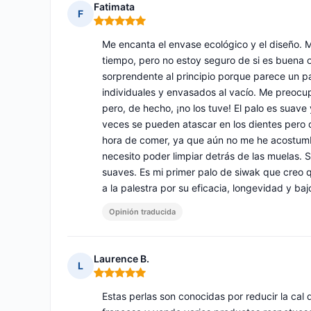
Fatimata
F
Nota: 5 de 5
Me encanta el envase ecológico y el diseño. 
tiempo, pero no estoy seguro de si es buena o
sorprendente al principio porque parece un pa
individuales y envasados al vacío. Me preocu
pero, de hecho, ¡no los tuve! El palo es suave
veces se pueden atascar en los dientes pero d
hora de comer, ya que aún no me he acostumbr
necesito poder limpiar detrás de las muelas. 
suaves. Es mi primer palo de siwak que creo 
a la palestra por su eficacia, longevidad y ba
Opinión traducida
Laurence B.
L
Nota: 5 de 5
Estas perlas son conocidas por reducir la cal 