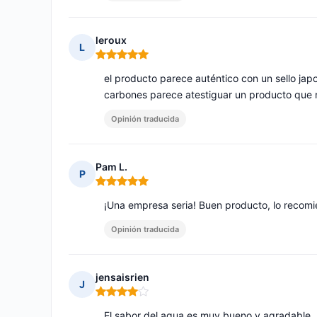
leroux
L
Nota: 5 de 5
el producto parece auténtico con un sello japo
carbones parece atestiguar un producto que
Opinión traducida
Pam L.
P
Nota: 5 de 5
¡Una empresa seria! Buen producto, lo recomi
Opinión traducida
jensaisrien
J
Nota: 4 de 5
El sabor del agua es muy bueno y agradable