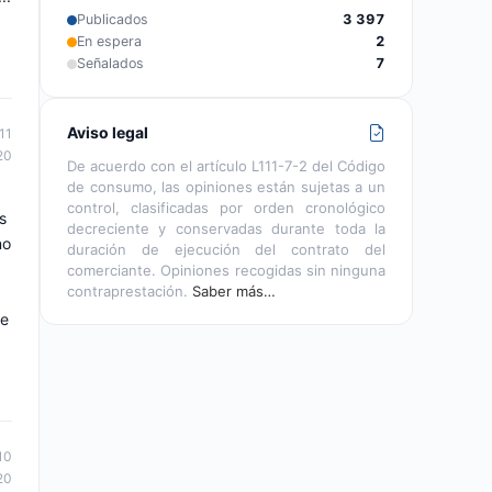
Publicados
3 397
En espera
2
Señalados
7
Aviso legal
11
20
De acuerdo con el artículo L111-7-2 del Código
de consumo, las opiniones están sujetas a un
control, clasificadas por orden cronológico
s
decreciente y conservadas durante toda la
no
duración de ejecución del contrato del
comerciante. Opiniones recogidas sin ninguna
contraprestación.
Saber más…
de
10
20