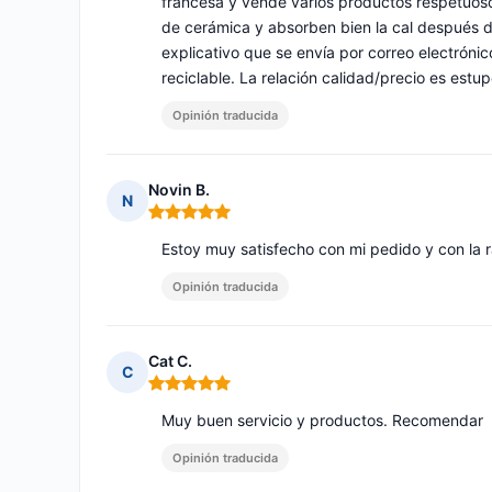
francesa y vende varios productos respetuosos
de cerámica y absorben bien la cal después de
explicativo que se envía por correo electrónic
reciclable. La relación calidad/precio es estu
Opinión traducida
Novin B.
N
Nota: 5 de 5
Estoy muy satisfecho con mi pedido y con la r
Opinión traducida
Cat C.
C
Nota: 5 de 5
Muy buen servicio y productos. Recomendar
Opinión traducida