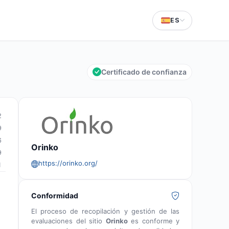
ES
Certificado de confianza
2
9
6
Orinko
9
https://orinko.org/
1
Conformidad
El proceso de recopilación y gestión de las
evaluaciones del sitio
Orinko
es conforme y