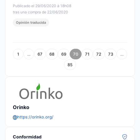
Publicado el 29/06/2020 à 18h08
tras una compra de 22/06/2020
Opinión traducida
1
…
67
68
69
70
71
72
73
…
85
Orinko
https://orinko.org/
Conformidad