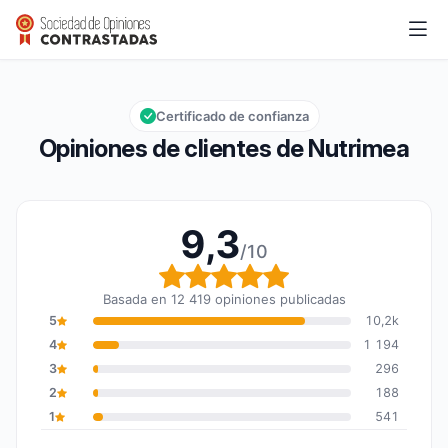
Nutrimea
9,3/10
Calificación global: 9,3 de 10
Certificado de confianza
Opiniones de clientes de Nutrimea
9,3
/10
Calificación global: 9,3
Basada en 12 419 opiniones publicadas
5
10,2k
4
1 194
3
296
2
188
1
541