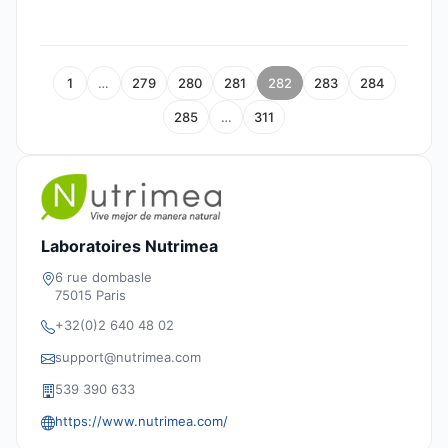
1
…
279
280
281
282
283
284
285
…
311
Laboratoires Nutrimea
6 rue dombasle
75015 Paris
+32(0)2 640 48 02
support@nutrimea.com
539 390 633
https://www.nutrimea.com/