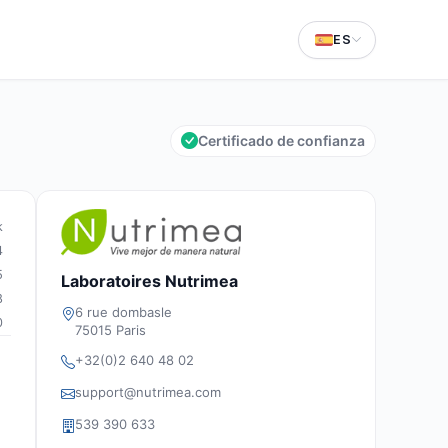
ES
Certificado de confianza
k
4
5
Laboratoires Nutrimea
8
6 rue dombasle
0
75015 Paris
+32(0)2 640 48 02
support@nutrimea.com
539 390 633