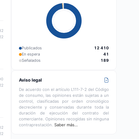
32
22
Publicados
12 410
En espera
41
Señalados
189
00
Aviso legal
22
De acuerdo con el artículo L111-7-2 del Código
de consumo, las opiniones están sujetas a un
control, clasificadas por orden cronológico
decreciente y conservadas durante toda la
duración de ejecución del contrato del
comerciante. Opiniones recogidas sin ninguna
contraprestación.
Saber más…
02
22