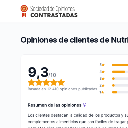
Nutrimea
9,3/10
(12 410 opiniones)
Calificación global: 9,3 de 10
Opiniones de clientes de Nut
5
9,3
4
/10
3
Calificación global: 9,3 de 10
2
Basada en 12 410 opiniones publicadas
1
Resumen de las opiniones
Los clientes destacan la calidad de los productos y s
complementos alimenticios que son fáciles de tragar 