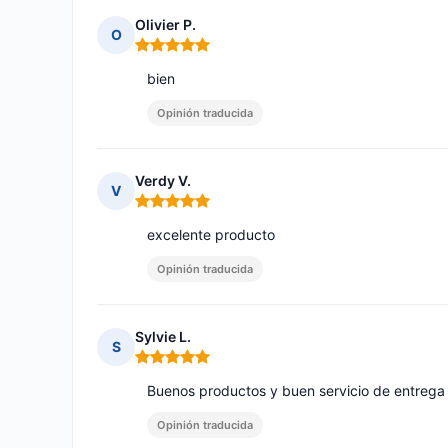
Olivier P.
O
Nota: 5 de 5
bien
Opinión traducida
Verdy V.
V
Nota: 5 de 5
excelente producto
Opinión traducida
Sylvie L.
S
Nota: 5 de 5
Buenos productos y buen servicio de entrega
Opinión traducida