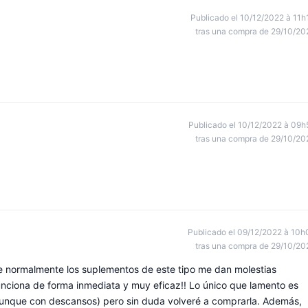
Publicado el 10/12/2022 à 11h
tras una compra de 29/10/20
Publicado el 10/12/2022 à 09h
tras una compra de 29/10/20
Publicado el 09/12/2022 à 10h
tras una compra de 29/10/20
e normalmente los suplementos de este tipo me dan molestias
¡¡Funciona de forma inmediata y muy eficaz!! Lo único que lamento es
unque con descansos) pero sin duda volveré a comprarla. Además,