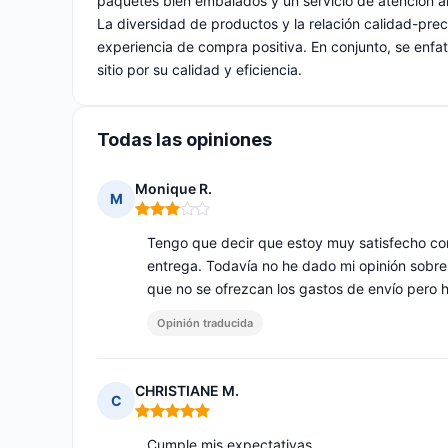
paquetes bien embalados y un servicio de atención am
La diversidad de productos y la relación calidad-preci
experiencia de compra positiva. En conjunto, se enfat
sitio por su calidad y eficiencia.
Todas las opiniones
Monique R.
M
Nota: 3 de 5
Tengo que decir que estoy muy satisfecho con l
entrega. Todavía no he dado mi opinión sobre 
que no se ofrezcan los gastos de envío pero
Opinión traducida
CHRISTIANE M.
C
Nota: 5 de 5
Cumple mis expectativas