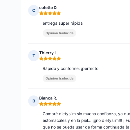
colette D.
C
Nota: 5 de 5
entrega super rápida
Opinión traducida
Thierry L.
T
Nota: 5 de 5
Rápido y conforme: ¡perfecto!
Opinión traducida
Bianca R.
B
Nota: 5 de 5
Compré dietyslim sin mucha confianza, ya qu
estomacales y en la piel... ¡¡¡no dietyslim!!! 
que no se pueda usar de forma continuada (a