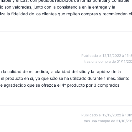
able y eficaz, con pedidos recibidos de forma puntual y confiable.
o son valoradas, junto con la consistencia en la entrega y la
iza la fidelidad de los clientes que repiten compras y recomiendan el
Publicado el 12/12/2022 à 11h
tras una compra de 01/11/20
a calidad de mi pedido, la claridad del sitio y la rapidez de la
el producto en sí, ya que sólo se ha utilizado durante 1 mes. Siento
 he agradecido que se ofrezca el 4º producto por 3 comprados
Publicado el 12/12/2022 à 10h
tras una compra de 31/10/20