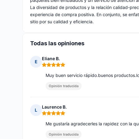
paquetes bien embalados y un servicio de atención am
La diversidad de productos y la relación calidad-preci
experiencia de compra positiva. En conjunto, se enfat
sitio por su calidad y eficiencia.
Todas las opiniones
Eliane B.
E
Nota: 5 de 5
Muy buen servicio rápido.buenos productos.l
Opinión traducida
Laurence B.
L
Nota: 5 de 5
Me gustaría agradecerles la rapidez con la qu
Opinión traducida