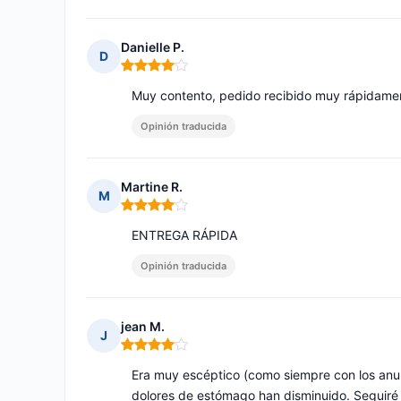
Danielle P.
D
Nota: 4 de 5
Muy contento, pedido recibido muy rápidamen
Opinión traducida
Martine R.
M
Nota: 4 de 5
ENTREGA RÁPIDA
Opinión traducida
jean M.
J
Nota: 4 de 5
Era muy escéptico (como siempre con los anun
dolores de estómago han disminuido. Seguiré