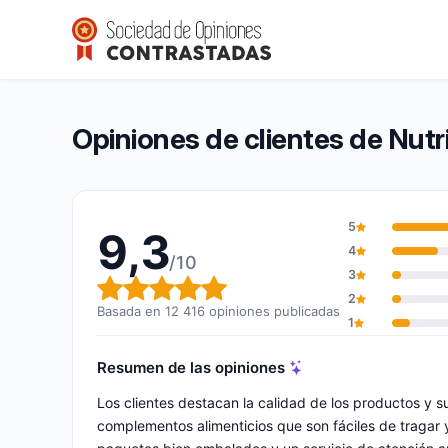
Nutrimea
9,3/10
(12 416 opiniones)
Calificación global: 9,3 de 10
Opiniones de clientes de Nut
5
9,3
4
/10
3
Calificación global: 9,3 de 10
2
Basada en 12 416 opiniones publicadas
1
Resumen de las opiniones
Los clientes destacan la calidad de los productos y s
complementos alimenticios que son fáciles de tragar 