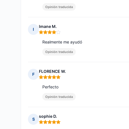
Opinión traducida
Imane M.
I
Nota: 4 de 5
Realmente me ayudó
Opinión traducida
FLORENCE W.
F
Nota: 5 de 5
Perfecto
Opinión traducida
sophie D.
S
Nota: 5 de 5