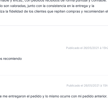
able y eficaz, con pedidos recibidos de forma puntual y confiable.
o son valoradas, junto con la consistencia en la entrega y la
iza la fidelidad de los clientes que repiten compras y recomiendan el
Publicado el 26/05/2021 à 15h
os recomiendo
Publicado el 26/05/2021 à 15h
e me entregaron el pedido y lo mismo ocurre con mi pedido anterior.