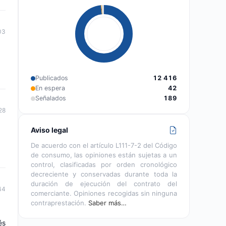
03
Publicados
12 416
En espera
42
Señalados
189
28
Aviso legal
De acuerdo con el artículo L111-7-2 del Código
de consumo, las opiniones están sujetas a un
control, clasificadas por orden cronológico
decreciente y conservadas durante toda la
duración de ejecución del contrato del
44
comerciante. Opiniones recogidas sin ninguna
contraprestación.
Saber más…
és