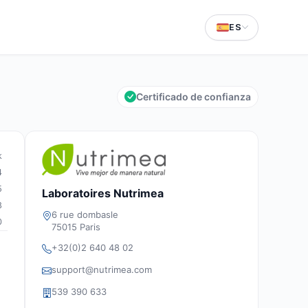
ES
Certificado de confianza
k
4
5
Laboratoires Nutrimea
8
6 rue dombasle
0
75015 Paris
+32(0)2 640 48 02
support@nutrimea.com
539 390 633