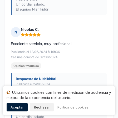
Un cordial saludo,
El equipo Nishikidôri
Nicolas C.
N
Nota: 5 de 5
Excelente servicio, muy profesional
Publicado el 12/06/2024 à 16h36
tras una compra de 02/06/2024
Opinión traducida
Respuesta de Nishikidôri
Publicada el 24/06/2024
Hola Nicolas,
Utilizamos cookies con fines de medición de audiencia y
mejora de la experiencia del usuario.
Gracias por su comentario positivo sobre su pedido.
Aceptar
Rechazar
Política de cookies
Hasta pronto.
Un cordial saludo,