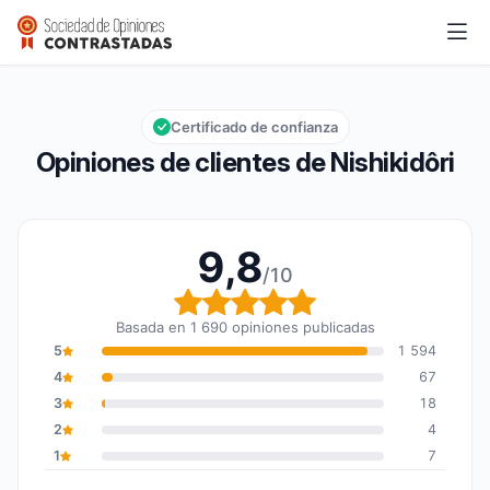
Nishikidôri
9,8/10
Calificación global: 9,8 de 10
Certificado de confianza
Opiniones de clientes de Nishikidôri
9,8
/10
Calificación global: 9,8
Basada en 1 690 opiniones publicadas
5
1 594
4
67
3
18
2
4
1
7