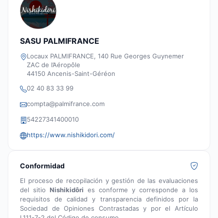
SASU PALMIFRANCE
Locaux PALMIFRANCE, 140 Rue Georges Guynemer
ZAC de l’Aéropôle
44150 Ancenis-Saint-Géréon
02 40 83 33 99
compta@palmifrance.com
54227341400010
https://www.nishikidori.com/
Conformidad
El proceso de recopilación y gestión de las evaluaciones
del sitio
Nishikidôri
es conforme y corresponde a los
requisitos de calidad y transparencia definidos por la
Sociedad de Opiniones Contrastadas y por el Artículo
L111-7-2 del Código de consumo.