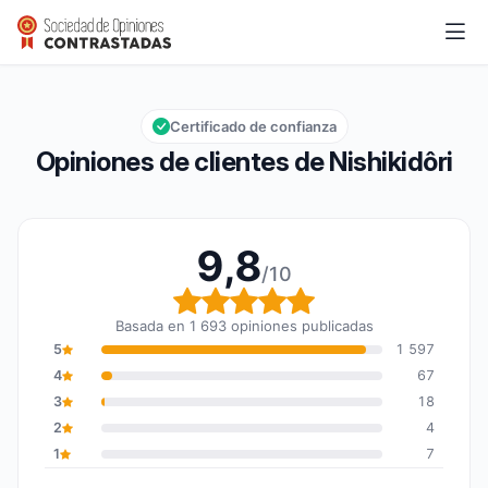
Nishikidôri
9,8/10
Calificación global: 9,8 de 10
Certificado de confianza
Opiniones de clientes de Nishikidôri
9,8
/10
Calificación global: 9,8
Basada en 1 693 opiniones publicadas
5
1 597
4
67
3
18
2
4
1
7