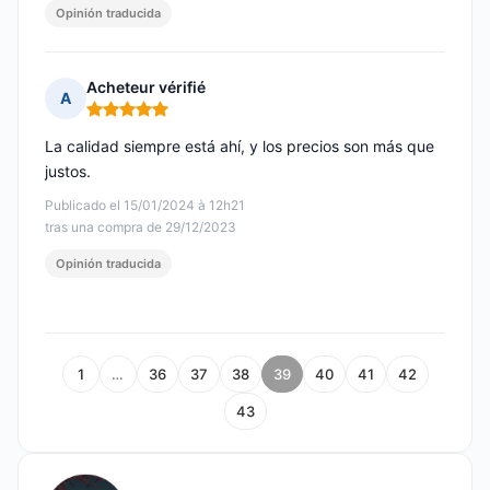
Opinión traducida
Acheteur vérifié
A
Nota: 5 de 5
La calidad siempre está ahí, y los precios son más que
justos.
Publicado el 15/01/2024 à 12h21
tras una compra de 29/12/2023
Opinión traducida
1
…
36
37
38
39
40
41
42
43