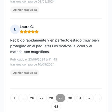
tras una compra de 08/09/2024
Opinión traducida
Laura C.
L
Nota: 5 de 5
Recibido rápidamente y en perfecto estado (muy bien
protegido en el paquete) Los motivos, el color y el
material son magníficos.
Publicado el 23/09/2024 à 11h45
tras una compra de 10/09/2024
Opinión traducida
1
…
26
27
28
29
30
31
32
…
43