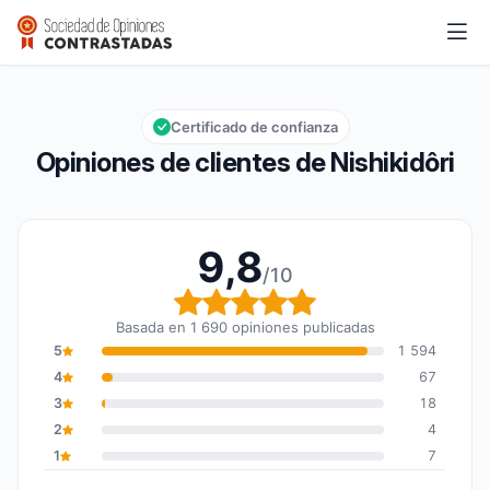
Nishikidôri
9,8/10
Calificación global: 9,8 de 10
Certificado de confianza
Opiniones de clientes de Nishikidôri
9,8
/10
Calificación global: 9,8
Basada en 1 690 opiniones publicadas
5
1 594
4
67
3
18
2
4
1
7