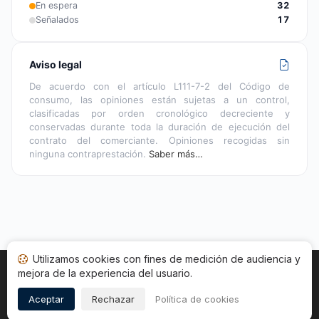
En espera
32
Señalados
17
Aviso legal
De acuerdo con el artículo L111-7-2 del Código de
consumo, las opiniones están sujetas a un control,
clasificadas por orden cronológico decreciente y
conservadas durante toda la duración de ejecución del
contrato del comerciante. Opiniones recogidas sin
ninguna contraprestación.
Saber más…
Utilizamos cookies con fines de medición de audiencia y
mejora de la experiencia del usuario.
Inicio
Estado opiniones
Categorías
CGU
Cookies
Legal
Aceptar
Rechazar
Política de cookies
Copyright © 2026
Sociedad de Opiniones Contrastadas
.