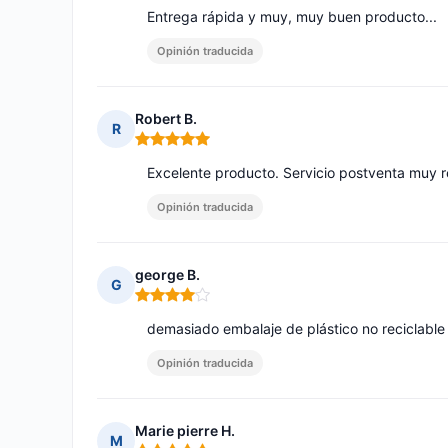
Entrega rápida y muy, muy buen producto...
Opinión traducida
Robert B.
R
Nota: 5 de 5
Excelente producto. Servicio postventa muy r
Opinión traducida
george B.
G
Nota: 4 de 5
demasiado embalaje de plástico no reciclable
Opinión traducida
Marie pierre H.
M