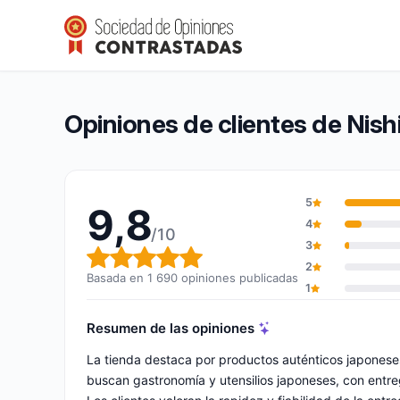
Nishikidôri
9,8/10
(1 690 opiniones)
Calificación global: 9,8 de 10
Opiniones de clientes de Nishi
5
9,8
4
/10
3
Calificación global: 9,8 de 10
2
Basada en 1 690 opiniones publicadas
1
Resumen de las opiniones
La tienda destaca por productos auténticos japoneses
buscan gastronomía y utensilios japoneses, con entre