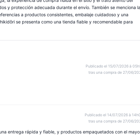
ga, la experiencia de compra fluida en el sitio y el trato atento del
ados y protección adecuada durante el envío. También se menciona l
 referencias a productos consistentes, embalaje cuidadoso y una
shikidôri se presenta como una tienda fiable y recomendable para
Publicado el 15/07/2026 à 05h
tras una compra de 27/06/20
Publicado el 14/07/2026 à 14h
tras una compra de 27/06/20
 una entrega rápida y fiable, y productos empaquetados con el mayo