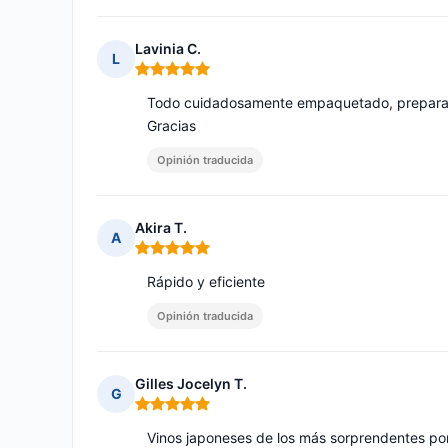
Lavinia C.
L
Nota: 5 de 5
Todo cuidadosamente empaquetado, preparació
Gracias
Opinión traducida
Akira T.
A
Nota: 5 de 5
Rápido y eficiente
Opinión traducida
Gilles Jocelyn T.
G
Nota: 5 de 5
Vinos japoneses de los más sorprendentes por 