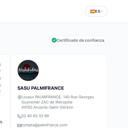
ES
Certificado de confianza
4
7
8
4
SASU PALMIFRANCE
7
Locaux PALMIFRANCE, 140 Rue Georges
Guynemer ZAC de l’Aéropôle
44150 Ancenis-Saint-Géréon
02 40 83 33 99
s.
compta@palmifrance.com