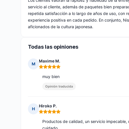
Los clientes valoran la rapidez y fiabilidad de la entre
servicio al cliente, además de paquetes bien prepar
repetida satisfacción a lo largo de años de uso, con
experiencia positiva en cada pedido. En conjunto, Ni
aficionados de la cultura japonesa.
Todas las opiniones
Maxime M.
M
Nota: 5 de 5
muy bien
Opinión traducida
Hiroko P.
H
Nota: 5 de 5
Productos de calidad, un servicio impecable,
cuidado.