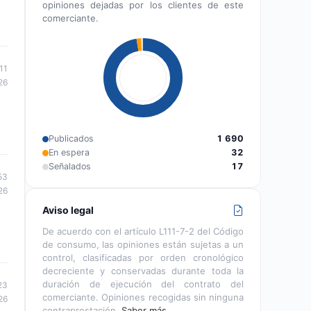
opiniones dejadas por los clientes de este
comerciante.
11
26
Publicados
1 690
En espera
32
Señalados
17
53
26
Aviso legal
De acuerdo con el artículo L111-7-2 del Código
de consumo, las opiniones están sujetas a un
control, clasificadas por orden cronológico
decreciente y conservadas durante toda la
duración de ejecución del contrato del
23
comerciante. Opiniones recogidas sin ninguna
26
contraprestación.
Saber más…