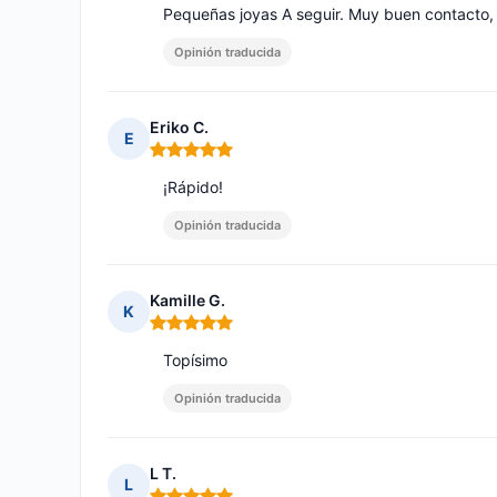
Pequeñas joyas A seguir. Muy buen contacto, 
Opinión traducida
Eriko C.
E
Nota: 5 de 5
¡Rápido!
Opinión traducida
Kamille G.
K
Nota: 5 de 5
Topísimo
Opinión traducida
L T.
L