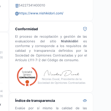
54227341400010
a
https://www.nishikidori.com/
Conformidad
El proceso de recopilación y gestión de las
evaluaciones del sitio
Nishikidôri
es
conforme y corresponde a los requisitos de
calidad y transparencia definidos por la
51
Sociedad de Opiniones Contrastadas y por el
26
Artículo L111-7-2 del Código de consumo.
Nicolas Duval, Presidente de la
Sociedad de Opiniones Contrastadas
04
26
Índice de transparencia
r
Evalúe por sí mismo la calidad de las