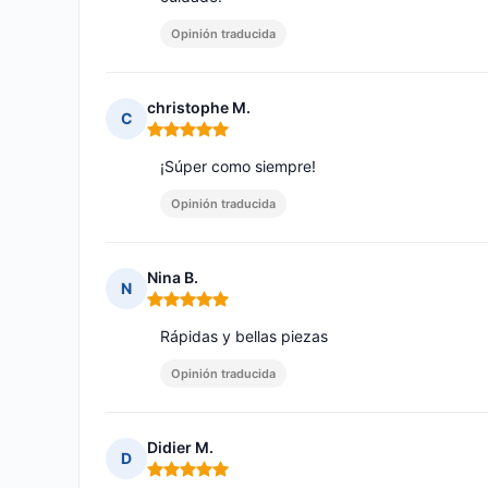
Opinión traducida
christophe M.
C
Nota: 5 de 5
¡Súper como siempre!
Opinión traducida
Nina B.
N
Nota: 5 de 5
Rápidas y bellas piezas
Opinión traducida
Didier M.
D
Nota: 5 de 5