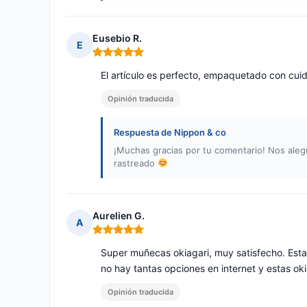
Eusebio R.
E
Nota: 5 de 5
El artículo es perfecto, empaquetado con cuid
Opinión traducida
Respuesta de Nippon & co
¡Muchas gracias por tu comentario! Nos alegr
rastreado
Aurelien G.
A
Nota: 5 de 5
Super muñecas okiagari, muy satisfecho. Est
no hay tantas opciones en internet y estas oki
Opinión traducida