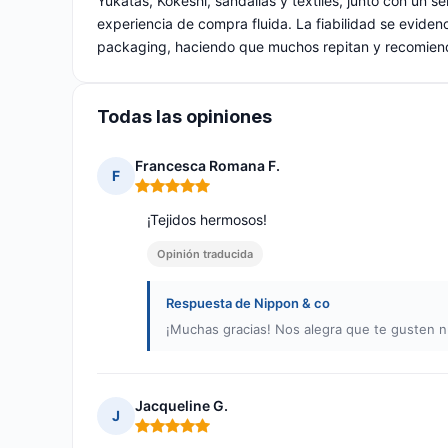
Yukatas, Kokeshi, sandalias y textiles, junto con un se
experiencia de compra fluida. La fiabilidad se evidenc
packaging, haciendo que muchos repitan y recomiend
Todas las opiniones
Francesca Romana F.
F
Nota: 5 de 5
¡Tejidos hermosos!
Opinión traducida
Respuesta de Nippon & co
¡Muchas gracias! Nos alegra que te gusten n
Jacqueline G.
J
Nota: 5 de 5