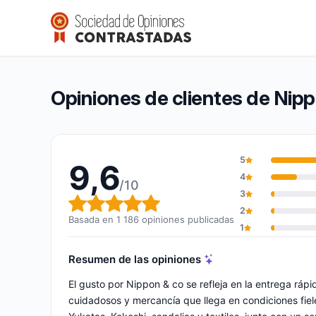
Nippon & co
9,6/10
(1 186 opiniones)
Calificación global: 9,6 de 10
Opiniones de clientes de Nip
5
9,6
4
/10
3
Calificación global: 9,6 de 10
2
Basada en 1 186 opiniones publicadas
1
Resumen de las opiniones
El gusto por Nippon & co se refleja en la entrega rá
cuidadosos y mercancía que llega en condiciones fiele