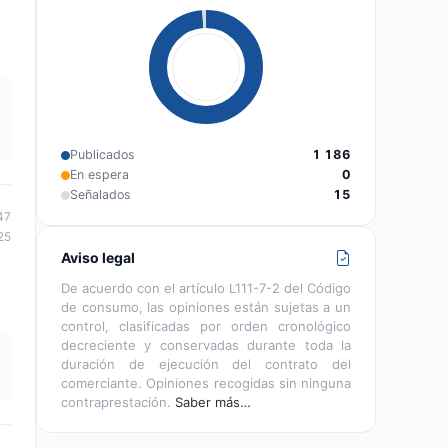
Publicados
1 186
En espera
0
Señalados
15
47
25
Aviso legal
De acuerdo con el artículo L111-7-2 del Código
de consumo, las opiniones están sujetas a un
control, clasificadas por orden cronológico
decreciente y conservadas durante toda la
duración de ejecución del contrato del
comerciante. Opiniones recogidas sin ninguna
contraprestación.
Saber más…