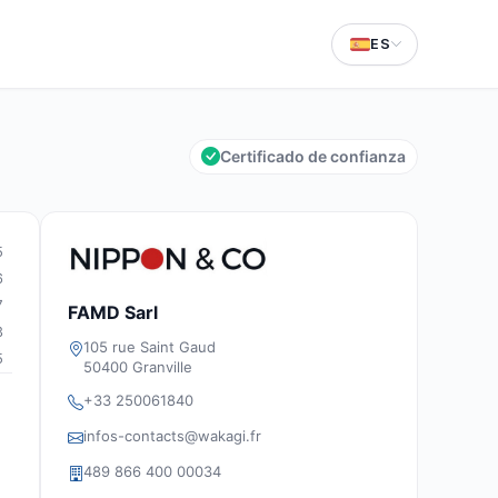
ES
Certificado de confianza
5
6
7
FAMD Sarl
3
105 rue Saint Gaud
5
50400 Granville
+33 250061840
infos-contacts@wakagi.fr
489 866 400 00034