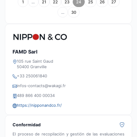
1
…
21
22
23
24
25
26
27
…
30
FAMD Sarl
105 rue Saint Gaud
50400 Granville
+33 250061840
infos-contacts@wakagi.fr
489 866 400 00034
https://nipponandco.fr/
Conformidad
El proceso de recopilación y gestión de las evaluaciones