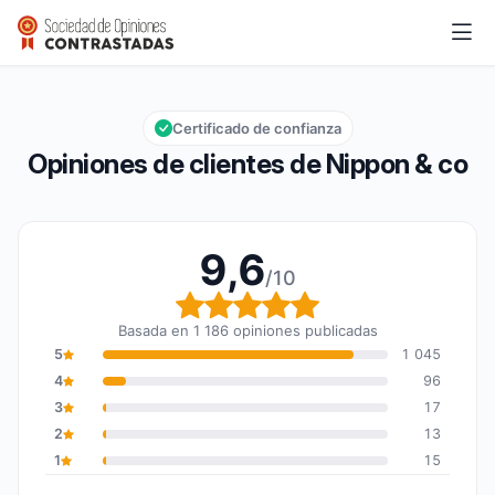
Nippon & co
9,6/10
Calificación global: 9,6 de 10
Certificado de confianza
Opiniones de clientes de Nippon & co
9,6
/10
Calificación global: 9,6
Basada en 1 186 opiniones publicadas
5
1 045
4
96
3
17
2
13
1
15