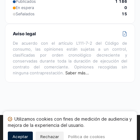
Publicados
1 186
En espera
0
Señalados
15
Aviso legal
De acuerdo con el artículo L111-7-2 del Código de
consumo, las opiniones están sujetas a un control,
clasificadas por orden cronológico decreciente y
conservadas durante toda la duración de ejecución del
contrato del comerciante. Opiniones recogidas sin
ninguna contraprestación.
Saber más…
Utilizamos cookies con fines de medición de audiencia y
mejora de la experiencia del usuario.
Inicio
Estado opiniones
Categorías
CGU
Cookies
Legal
Aceptar
Rechazar
Política de cookies