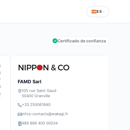
ES
Certificado de confianza
5
6
7
FAMD Sarl
3
105 rue Saint Gaud
5
50400 Granville
+33 250061840
infos-contacts@wakagi.fr
489 866 400 00034