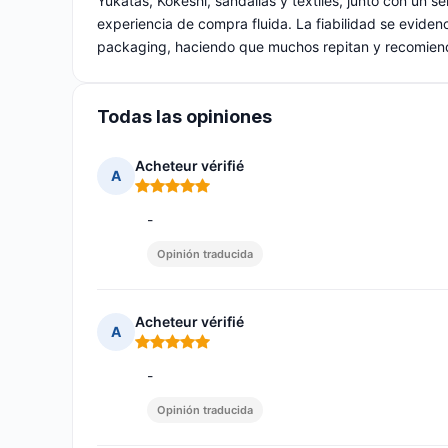
Yukatas, Kokeshi, sandalias y textiles, junto con un se
experiencia de compra fluida. La fiabilidad se evidenc
packaging, haciendo que muchos repitan y recomiend
Todas las opiniones
Acheteur vérifié
A
Nota: 5 de 5
-
Opinión traducida
Acheteur vérifié
A
Nota: 5 de 5
-
Opinión traducida