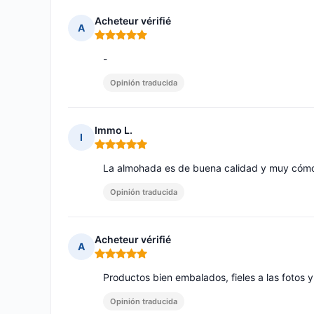
Acheteur vérifié
A
Nota: 5 de 5
-
Opinión traducida
Immo L.
I
Nota: 5 de 5
La almohada es de buena calidad y muy cómo
Opinión traducida
Acheteur vérifié
A
Nota: 5 de 5
Productos bien embalados, fieles a las fotos
Opinión traducida