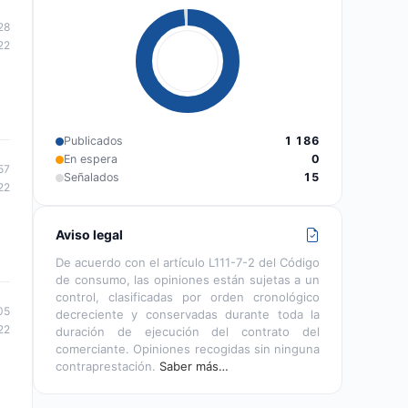
28
22
Publicados
1 186
En espera
0
57
Señalados
15
22
Aviso legal
De acuerdo con el artículo L111-7-2 del Código
de consumo, las opiniones están sujetas a un
control, clasificadas por orden cronológico
05
decreciente y conservadas durante toda la
22
duración de ejecución del contrato del
comerciante. Opiniones recogidas sin ninguna
contraprestación.
Saber más…