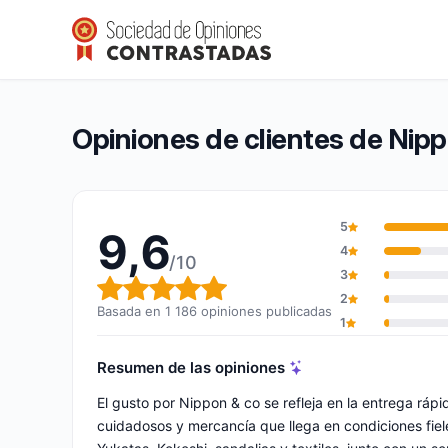
Nippon & co
9,6/10
(1 186 opiniones)
Calificación global: 9,6 de 10
Opiniones de clientes de Nip
5
9,6
4
/10
3
Calificación global: 9,6 de 10
2
Basada en 1 186 opiniones publicadas
1
Resumen de las opiniones
El gusto por Nippon & co se refleja en la entrega rá
cuidadosos y mercancía que llega en condiciones fiele