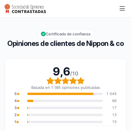
Nippon & co
9,6/10
Calificación global: 9,6 de 10
Certificado de confianza
Opiniones de clientes de Nippon & co
9,6
/10
Calificación global: 9,6
Basada en 1 186 opiniones publicadas
5
1 045
4
96
3
17
2
13
1
15