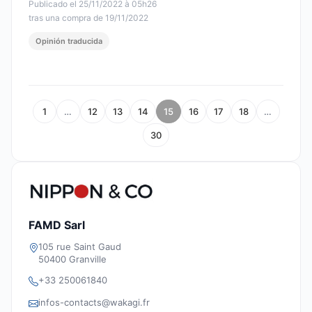
Publicado el 25/11/2022 à 05h26
tras una compra de 19/11/2022
Opinión traducida
1
…
12
13
14
15
16
17
18
…
30
FAMD Sarl
105 rue Saint Gaud
50400 Granville
+33 250061840
infos-contacts@wakagi.fr