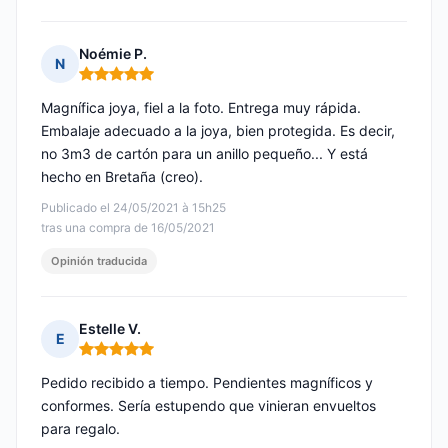
Noémie P.
N
Nota: 5 de 5
Magnífica joya, fiel a la foto. Entrega muy rápida.
Embalaje adecuado a la joya, bien protegida. Es decir,
no 3m3 de cartón para un anillo pequeño... Y está
hecho en Bretaña (creo).
Publicado el 24/05/2021 à 15h25
tras una compra de 16/05/2021
Opinión traducida
Estelle V.
E
Nota: 5 de 5
Pedido recibido a tiempo. Pendientes magníficos y
conformes. Sería estupendo que vinieran envueltos
para regalo.