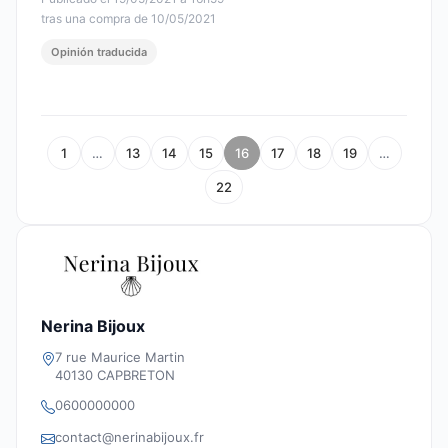
tras una compra de 10/05/2021
Opinión traducida
1
…
13
14
15
16
17
18
19
…
22
Nerina Bijoux
7 rue Maurice Martin
40130 CAPBRETON
0600000000
contact@nerinabijoux.fr