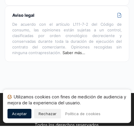
Aviso legal
De acuerdo con el artículo L111-7-2 del Código de
consumo, las opiniones están sujetas a un control,
clasificadas por orden cronológico decreciente y
conservadas durante toda la duración de ejecución del
contrato del comerciante. Opiniones recogidas sin
ninguna contraprestación.
Saber más…
Utilizamos cookies con fines de medición de audiencia y
mejora de la experiencia del usuario.
Inicio
Estado opiniones
Categorías
CGU
Cookies
Legal
Aceptar
Rechazar
Política de cookies
Copyright © 2026
Sociedad de Opiniones Contrastadas
.
Todos los derechos reservados.