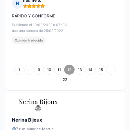
nadine B.
N
Nota: 5 de 5
RÁPIDO Y CONFORME
Publicado el 10/03/2022 à 07h36
tras una compra de 25/02/2022
Opinión traducida
1
…
9
10
11
12
13
14
15
…
22
Nerina Bijoux
7 rue Maurice Martin