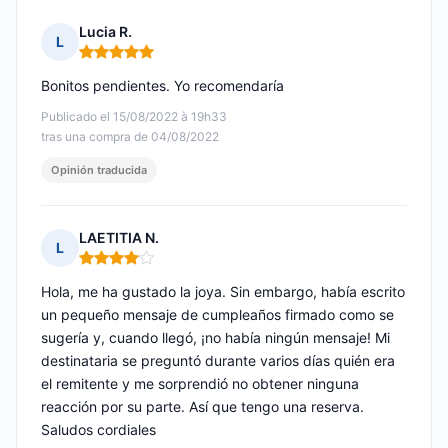
Lucia R.
L
Nota: 5 de 5
Bonitos pendientes. Yo recomendaría
Publicado el 15/08/2022 à 19h33
tras una compra de 04/08/2022
Opinión traducida
LAETITIA N.
L
Nota: 4 de 5
Hola, me ha gustado la joya. Sin embargo, había escrito
un pequeño mensaje de cumpleaños firmado como se
sugería y, cuando llegó, ¡no había ningún mensaje! Mi
destinataria se preguntó durante varios días quién era
el remitente y me sorprendió no obtener ninguna
reacción por su parte. Así que tengo una reserva.
Saludos cordiales