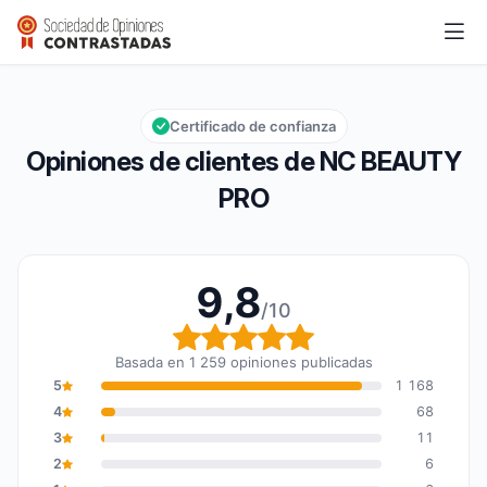
NC BEAUTY PRO
9,8/10
Calificación global: 9,8 de 10
Certificado de confianza
Opiniones de clientes de NC BEAUTY
PRO
9,8
/10
Calificación global: 9,8
Basada en 1 259 opiniones publicadas
5
1 168
4
68
3
11
2
6