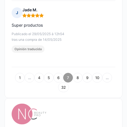
Jade M.
J
Nota: 5 de 5
Super productos
Publicado el 29/05/2025 à 12h54
tras una compra de 14/05/2025
Opinión traducida
1
…
4
5
6
7
8
9
10
…
32