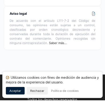
Aviso legal
De acuerdo con el artículo L111-7-2 del Código de
consumo, las opiniones están sujetas a un control,
clasificadas por orden cronológico decreciente y
conservadas durante toda la duración de ejecución del
contrato del comerciante. Opiniones recogidas sin
ninguna contraprestación.
Saber más…
Utilizamos cookies con fines de medición de audiencia y
mejora de la experiencia del usuario.
Inicio
Estado opiniones
Categorías
CGU
Cookies
Legal
Aceptar
Rechazar
Política de cookies
Copyright © 2026
Sociedad de Opiniones Contrastadas
.
Todos los derechos reservados.