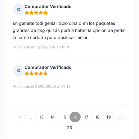
Comprador Verificado
C
Nota: 5 de 5
En general todi genial. Solo diría q en los paquetes
grandes de 2kg quizás podría haber la opción de pedir
la carne cortada para dosificar mejor.
Publicado el 12/02/2024 à 11h05
Comprador Verificado
C
Nota: 5 de 5
Publicado el 09/02/2024 à 17h15
1
…
13
14
15
16
17
18
19
…
23