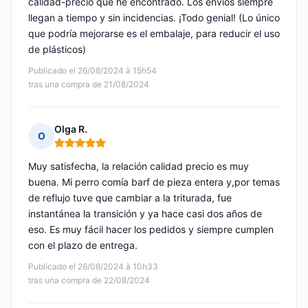
calidad-precio que he encontrado. Los envíos siempre
llegan a tiempo y sin incidencias. ¡Todo genial! (Lo único
que podría mejorarse es el embalaje, para reducir el uso
de plásticos)
Publicado el 26/08/2024 à 15h54
tras una compra de 21/08/2024
Olga R.
O
Nota: 5 de 5
Muy satisfecha, la relación calidad precio es muy
buena. Mi perro comía barf de pieza entera y,por temas
de reflujo tuve que cambiar a la triturada, fue
instantánea la transición y ya hace casi dos años de
eso. Es muy fácil hacer los pedidos y siempre cumplen
con el plazo de entrega.
Publicado el 26/08/2024 à 10h33
tras una compra de 22/08/2024