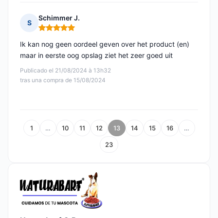
Schimmer J.
S
Nota: 5 de 5
Ik kan nog geen oordeel geven over het product (en)
maar in eerste oog opslag ziet het zeer goed uit
Publicado el 21/08/2024 à 13h32
tras una compra de 15/08/2024
1
…
10
11
12
13
14
15
16
…
23