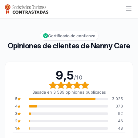
Nanny Care
9,5/10
Calificación global: 9,5 de 10
Certificado de confianza
Opiniones de clientes de Nanny Care
9,5
/10
Calificación global: 9,5
Basada en 3 589 opiniones publicadas
5
3 025
4
378
3
92
2
46
1
48