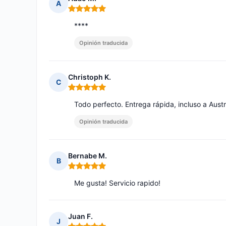
A
Nota: 5 de 5
****
Opinión traducida
Christoph K.
C
Nota: 5 de 5
Todo perfecto. Entrega rápida, incluso a Aust
Opinión traducida
Bernabe M.
B
Nota: 5 de 5
Me gusta! Servicio rapido!
Juan F.
J