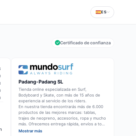
ES
Certificado de confianza
6
0
Padang-Padang SL
3
Tienda online especializada en Surf,
0
Bodyboard y Skate, con más de 15 años de
0
experiencia al servicio de los riders.
En nuestra tienda encontrarás más de 6.000
productos de las mejores marcas: tablas,
trajes de neopreno, accesorios, ropa y mucho
más. Ofrecemos entrega rápida, envíos a todo
n
el mundo y un asesoramiento cercano, ágil y
Mostrar más
personalizado, realizado por surfistas