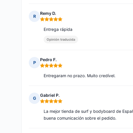
Remy D.
R
Nota: 5 de 5
Entrega rápida
Opinión traducida
Pedro F.
P
Nota: 5 de 5
Entregaram no prazo. Muito credível.
Gabriel P.
G
Nota: 5 de 5
La mejor tienda de surf y bodyboard de Españ
buena comunicación sobre el pedido.