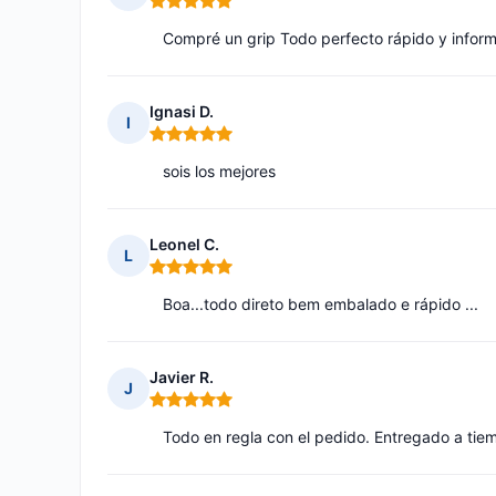
Nota: 5 de 5
Compré un grip Todo perfecto rápido y inform
Ignasi D.
I
Nota: 5 de 5
sois los mejores
Leonel C.
L
Nota: 5 de 5
Boa...todo direto bem embalado e rápido ...
Javier R.
J
Nota: 5 de 5
Todo en regla con el pedido. Entregado a tie