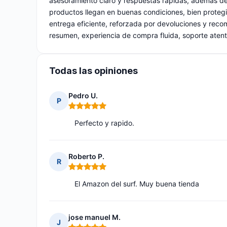
asesoramiento claro y respuestas rápidas, además de 
productos llegan en buenas condiciones, bien protegi
entrega eficiente, reforzada por devoluciones y reco
resumen, experiencia de compra fluida, soporte atent
Todas las opiniones
Pedro U.
P
Nota: 5 de 5
Perfecto y rapido.
Roberto P.
R
Nota: 5 de 5
El Amazon del surf. Muy buena tienda
jose manuel M.
J