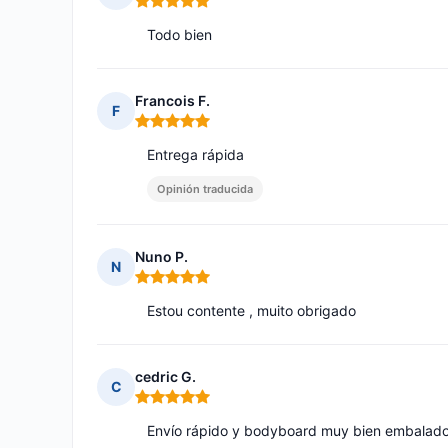
Nota: 5 de 5
Todo bien
Francois F.
F
Nota: 5 de 5
Entrega rápida
Opinión traducida
Nuno P.
N
Nota: 5 de 5
Estou contente , muito obrigado
cedric G.
C
Nota: 5 de 5
Envío rápido y bodyboard muy bien embalad