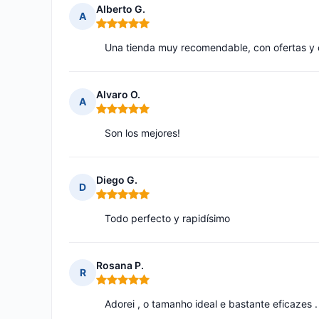
Alberto G.
A
Nota: 5 de 5
Una tienda muy recomendable, con ofertas y
Alvaro O.
A
Nota: 5 de 5
Son los mejores!
Diego G.
D
Nota: 5 de 5
Todo perfecto y rapidísimo
Rosana P.
R
Nota: 5 de 5
Adorei , o tamanho ideal e bastante eficazes .