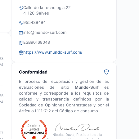
expertos y apasionados que entienden tus
Calle de la tecnologia,22
necesidades dentro y fuera del agua.
41120 Gelves
955439494
info@mundo-surf.com
ESB90168048
https://www.mundo-surf.com/
28
24
Conformidad
El proceso de recopilación y gestión de las
evaluaciones del sitio
Mundo-Surf
es
conforme y corresponde a los requisitos de
55
calidad y transparencia definidos por la
24
Sociedad de Opiniones Contrastadas y por el
Artículo L111-7-2 del Código de consumo.
27
Nicolas Duval, Presidente de la