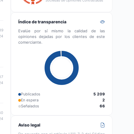
24
Sociedad de Opiniones Contrastadas
Índice de transparencia
39
Evalúe por sí mismo la calidad de las
24
opiniones dejadas por los clientes de este
comerciante.
07
24
Publicados
5 209
En espera
2
Señalados
66
40
24
Aviso legal