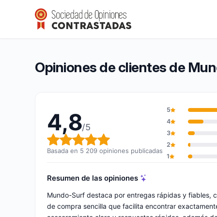
Mundo-Surf
4,8/5
(5 209 opiniones)
Calificación global: 4,8 de 5
Opiniones de clientes de Mu
5
4,8
4
/5
3
Calificación global: 4,8 de 5
2
Basada en 5 209 opiniones publicadas
1
Resumen de las opiniones
Mundo-Surf destaca por entregas rápidas y fiables, c
de compra sencilla que facilita encontrar exactamente 