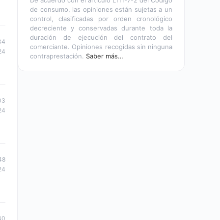
De acuerdo con el artículo L111-7-2 del Código
de consumo, las opiniones están sujetas a un
control, clasificadas por orden cronológico
decreciente y conservadas durante toda la
duración de ejecución del contrato del
34
comerciante. Opiniones recogidas sin ninguna
24
contraprestación.
Saber más…
03
24
48
24
40