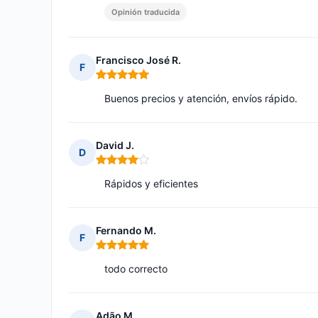
Opinión traducida
Francisco José R.
F
Nota: 5 de 5
Buenos precios y atención, envíos rápido.
David J.
D
Nota: 4 de 5
Rápidos y eficientes
Fernando M.
F
Nota: 5 de 5
todo correcto
Adão M.