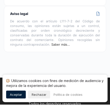
Aviso legal
De acuerdo con el artículo L111-7-2 del Código de
consumo, las opiniones están sujetas a un control,
clasificadas por orden cronológico decreciente y
conservadas durante toda la duración de ejecución del
contrato del comerciante. Opiniones recogidas sin
ninguna contraprestación.
Saber más…
Utilizamos cookies con fines de medición de audiencia y
mejora de la experiencia del usuario.
Inicio
Estado opiniones
Categorías
CGU
Cookies
Legal
Aceptar
Rechazar
Política de cookies
Copyright © 2026
Sociedad de Opiniones Contrastadas
.
Todos los derechos reservados.