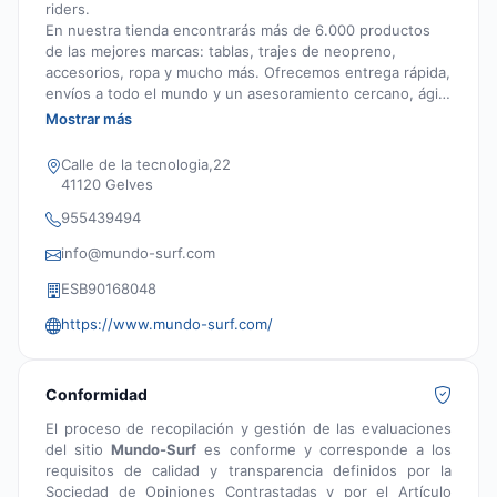
riders.
En nuestra tienda encontrarás más de 6.000 productos
de las mejores marcas: tablas, trajes de neopreno,
accesorios, ropa y mucho más. Ofrecemos entrega rápida,
envíos a todo el mundo y un asesoramiento cercano, ágil
y personalizado, realizado por surfistas expertos y
Mostrar más
apasionados que entienden tus necesidades dentro y
fuera del agua.
Calle de la tecnologia,22
41120 Gelves
955439494
info@mundo-surf.com
ESB90168048
https://www.mundo-surf.com/
Conformidad
El proceso de recopilación y gestión de las evaluaciones
del sitio
Mundo-Surf
es conforme y corresponde a los
requisitos de calidad y transparencia definidos por la
Sociedad de Opiniones Contrastadas y por el Artículo