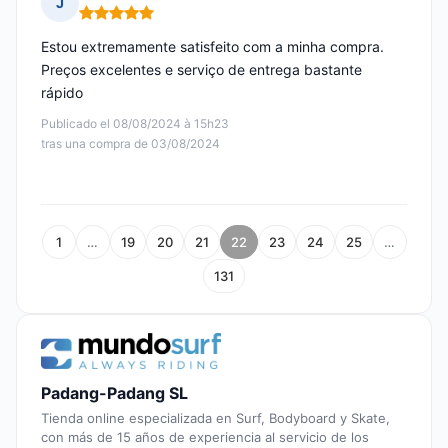
J
Nota: 5 de 5
Estou extremamente satisfeito com a minha compra.
Preços excelentes e serviço de entrega bastante
rápido
Publicado el 08/08/2024 à 15h23
tras una compra de 03/08/2024
1
…
19
20
21
22
23
24
25
…
131
Padang-Padang SL
Tienda online especializada en Surf, Bodyboard y Skate,
con más de 15 años de experiencia al servicio de los