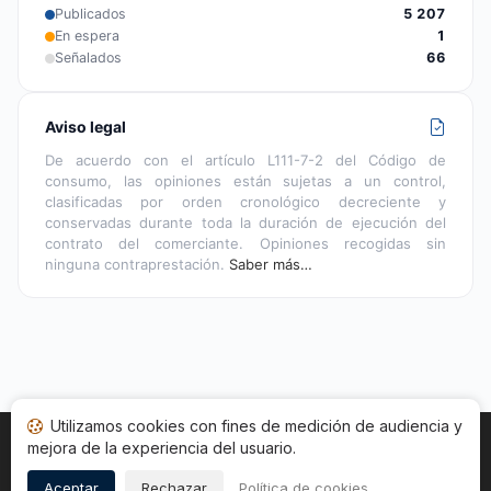
Publicados
5 207
En espera
1
Señalados
66
Aviso legal
De acuerdo con el artículo L111-7-2 del Código de
consumo, las opiniones están sujetas a un control,
clasificadas por orden cronológico decreciente y
conservadas durante toda la duración de ejecución del
contrato del comerciante. Opiniones recogidas sin
ninguna contraprestación.
Saber más…
Utilizamos cookies con fines de medición de audiencia y
mejora de la experiencia del usuario.
Inicio
Estado opiniones
Categorías
CGU
Cookies
Legal
Aceptar
Rechazar
Política de cookies