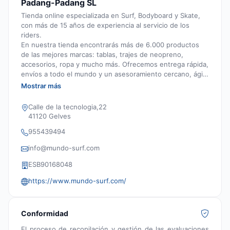
Padang-Padang SL
Tienda online especializada en Surf, Bodyboard y Skate,
con más de 15 años de experiencia al servicio de los
riders.
En nuestra tienda encontrarás más de 6.000 productos
de las mejores marcas: tablas, trajes de neopreno,
accesorios, ropa y mucho más. Ofrecemos entrega rápida,
envíos a todo el mundo y un asesoramiento cercano, ágil
y personalizado, realizado por surfistas expertos y
Mostrar más
apasionados que entienden tus necesidades dentro y
fuera del agua.
Calle de la tecnologia,22
41120 Gelves
955439494
info@mundo-surf.com
ESB90168048
https://www.mundo-surf.com/
Conformidad
El proceso de recopilación y gestión de las evaluaciones