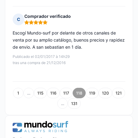
Comprador verificado
C
Nota: 5 de 5
Escogí Mundo-surf por delante de otros canales de
venta por su amplio catálogo, buenos precios y rapidez
de envio. A san sebastian en 1 día.
Publicado el 02/01/2017 à 14h29
tras una compra de 21/12/2016
1
…
115
116
117
118
119
120
121
…
131