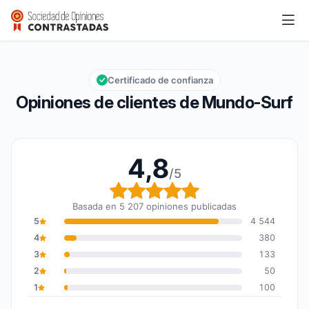
Mundo-Surf
4,8/5
Calificación global: 4,8 de 5
Certificado de confianza
Opiniones de clientes de Mundo-Surf
4,8
/5
Calificación global: 4,8
Basada en 5 207 opiniones publicadas
5
4 544
4
380
3
133
2
50
1
100