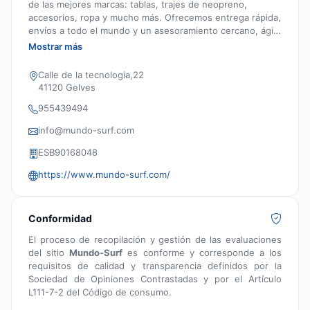
de las mejores marcas: tablas, trajes de neopreno,
accesorios, ropa y mucho más. Ofrecemos entrega rápida,
envíos a todo el mundo y un asesoramiento cercano, ágil
y personalizado, realizado por surfistas expertos y
Mostrar más
apasionados que entienden tus necesidades dentro y
fuera del agua.
Calle de la tecnologia,22
41120 Gelves
955439494
info@mundo-surf.com
ESB90168048
https://www.mundo-surf.com/
Conformidad
El proceso de recopilación y gestión de las evaluaciones
del sitio
Mundo-Surf
es conforme y corresponde a los
requisitos de calidad y transparencia definidos por la
Sociedad de Opiniones Contrastadas y por el Artículo
L111-7-2 del Código de consumo.