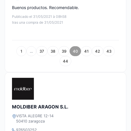
Nota: 5 de 5
Buenos productos. Recomendable.
Publicado el 31/05/2021 à 08h58
tras una compra de 31/05/2021
1
…
37
38
39
40
41
42
43
44
MOLDIBER ARAGON S.L.
VISTA ALEGRE 12-14
50410 zaragoza
976503252