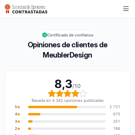
MeublerDesign
8,3/10
Calificación global: 8,3 de 10
Certificado de confianza
Opiniones de clientes de
MeublerDesign
8,3
/10
Calificación global: 8,3
Basada en 4 342 opiniones publicadas
5
2 731
4
675
3
251
2
186