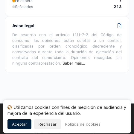
En espera
7
Señalados
213
Aviso legal
De acuerdo con el artículo L111-7-2 del Código de
consumo, las opiniones están sujetas a un control,
clasificadas por orden cronológico decreciente y
conservadas durante toda la duración de ejecución del
contrato del comerciante. Opiniones recogidas sin
ninguna contraprestación.
Saber más…
Utilizamos cookies con fines de medición de audiencia y
mejora de la experiencia del usuario.
Inicio
Estado opiniones
Categorías
CGU
Cookies
Legal
Aceptar
Rechazar
Política de cookies
Copyright © 2026
Sociedad de Opiniones Contrastadas
.