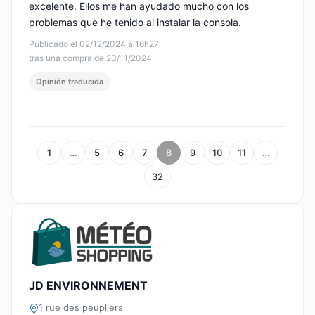
excelente. Ellos me han ayudado mucho con los
problemas que he tenido al instalar la consola.
Publicado el 02/12/2024 à 16h27
tras una compra de 20/11/2024
Opinión traducida
1
…
5
6
7
8
9
10
11
…
32
JD ENVIRONNEMENT
1 rue des peupliers