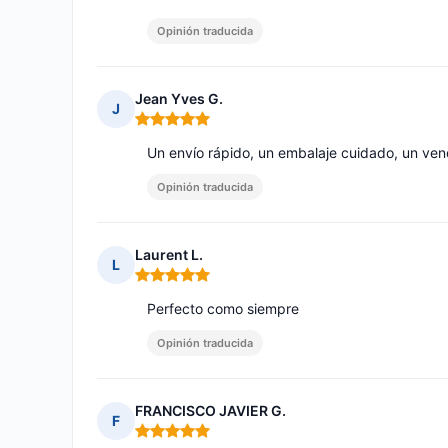
Opinión traducida
Jean Yves G.
J
Nota: 5 de 5
Un envío rápido, un embalaje cuidado, un ve
Opinión traducida
Laurent L.
L
Nota: 5 de 5
Perfecto como siempre
Opinión traducida
FRANCISCO JAVIER G.
F
Nota: 5 de 5