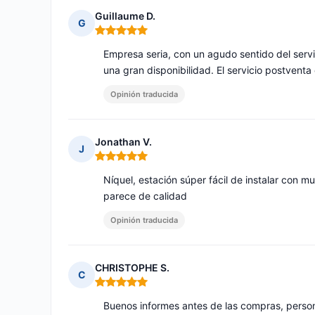
Guillaume D.
G
Nota: 5 de 5
Empresa seria, con un agudo sentido del serv
una gran disponibilidad. El servicio postventa
Opinión traducida
Jonathan V.
J
Nota: 5 de 5
Níquel, estación súper fácil de instalar con 
parece de calidad
Opinión traducida
CHRISTOPHE S.
C
Nota: 5 de 5
Buenos informes antes de las compras, perso