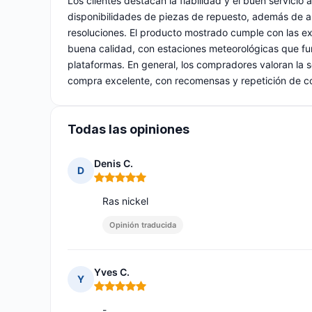
Los clientes destacan la fiabilidad y el buen servicio 
disponibilidades de piezas de repuesto, además de as
resoluciones. El producto mostrado cumple con las ex
buena calidad, con estaciones meteorológicas que fu
plataformas. En general, los compradores valoran la s
compra excelente, con recomensas y repetición de 
Todas las opiniones
Denis C.
D
Nota: 5 de 5
Ras nickel
Opinión traducida
Yves C.
Y
Nota: 5 de 5
-