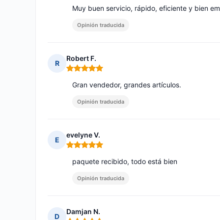
Muy buen servicio, rápido, eficiente y bien 
Opinión traducida
Robert F.
R
Nota: 5 de 5
Gran vendedor, grandes artículos.
Opinión traducida
evelyne V.
E
Nota: 5 de 5
paquete recibido, todo está bien
Opinión traducida
Damjan N.
D