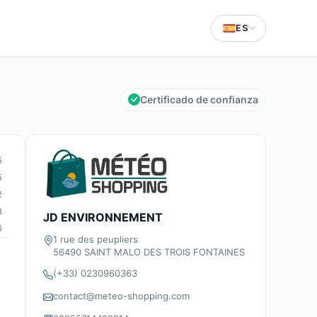
ES
Certificado de confianza
5
5
2
8
JD ENVIRONNEMENT
6
1 rue des peupliers
56490 SAINT MALO DES TROIS FONTAINES
(+33) 0230960363
contact@meteo-shopping.com