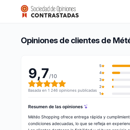
Météo Shopping
9,7/10
(1 246 opiniones)
Calificación global: 9,7 de 10
Opiniones de clientes de Mé
5
9,7
4
/10
3
Calificación global: 9,7 de 10
2
Basada en 1 246 opiniones publicadas
1
Resumen de las opiniones
Météo Shopping ofrece entrega rápida y cumplimiento
condiciones adecuadas, lo que se refleja en experien