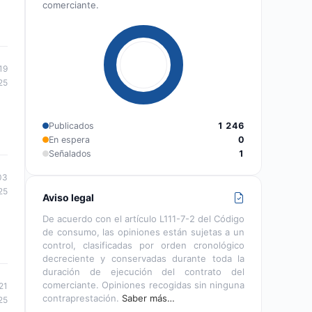
comerciante.
19
25
Publicados
1 246
En espera
0
Señalados
1
03
25
Aviso legal
De acuerdo con el artículo L111-7-2 del Código
de consumo, las opiniones están sujetas a un
control, clasificadas por orden cronológico
decreciente y conservadas durante toda la
duración de ejecución del contrato del
comerciante. Opiniones recogidas sin ninguna
21
contraprestación.
Saber más…
25