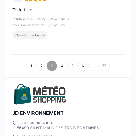
Nota: 5 de 5
Todo bien
Publicado el 07/12/2025 à 16h33
tras una compra de 11/10/2025
Opinión traducida
1
2
3
4
5
6
…
32
JD ENVIRONNEMENT
1 rue des peupliers
56490 SAINT MALO DES TROIS FONTAINES