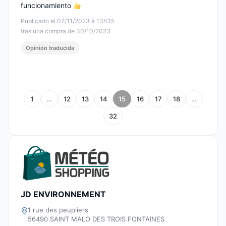
funcionamiento
Publicado el 07/11/2023 à 13h35
tras una compra de 30/10/2023
Opinión traducida
1
…
12
13
14
15
16
17
18
…
32
JD ENVIRONNEMENT
1 rue des peupliers
56490 SAINT MALO DES TROIS FONTAINES