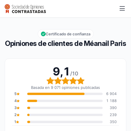
Méanail Paris
9,1/10
Calificación global: 9,1 de 10
Certificado de confianza
Opiniones de clientes de Méanail Paris
9,1
/10
Calificación global: 9,1 
Basada en 9 071 opiniones publicadas
5
6 904
4
1 188
3
390
2
239
1
350