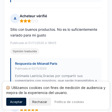
Acheteur vérifié
A
Nota: 3 de 5
Sitio con buenos productos. No es lo suficientemente
variado para mi gusto
Publicado el 01/11/2020 à 18h05
Opinión traducida
Respuesta de Méanail Paris
Publicada el 02/11/2020
Estimada Laeticia,Gracias por compartir sus
comentarios con nosotros, que serán transmitidos a
nuestros equipos.Muy buen día,Inès - Méanail Paris
Utilizamos cookies con fines de medición de audiencia y
mejora de la experiencia del usuario.
Aceptar
Rechazar
Política de cookies
Acheteur vérifié
A
Nota: 5 de 5