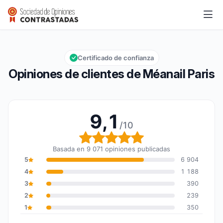
Méanail Paris
9,1/10
Calificación global: 9,1 de 10
Certificado de confianza
Opiniones de clientes de Méanail Paris
9,1
/10
Calificación global: 9,1 
Basada en 9 071 opiniones publicadas
5
6 904
4
1 188
3
390
2
239
1
350