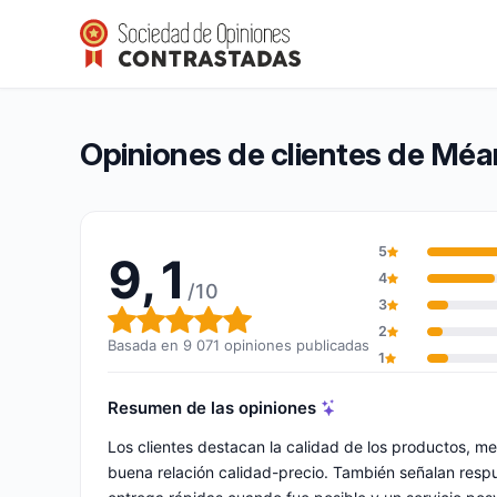
Méanail Paris
9,1/10
(9 071 opiniones)
Calificación global: 9,1 de 10
Opiniones de clientes de Méan
5
9,1
4
/10
3
Calificación global: 9,1 de 10
2
Basada en 9 071 opiniones publicadas
1
Resumen de las opiniones
Los clientes destacan la calidad de los productos, m
buena relación calidad-precio. También señalan respue