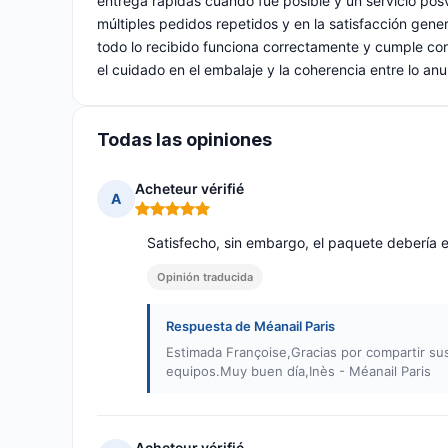
entrega rápidas cuando fue posible y un servicio posv
múltiples pedidos repetidos y en la satisfacción gene
todo lo recibido funciona correctamente y cumple con 
el cuidado en el embalaje y la coherencia entre lo anu
Todas las opiniones
Acheteur vérifié
A
Nota: 5 de 5
Satisfecho, sin embargo, el paquete debería e
Opinión traducida
Respuesta de Méanail Paris
Estimada Françoise,Gracias por compartir su
equipos.Muy buen día,Inès - Méanail Paris
Acheteur vérifié