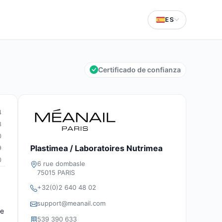
ES
Certificado de confianza
4
8
0
Plastimea / Laboratoires Nutrimea
9
0
6 rue dombasle
75015 PARIS
+32(0)2 640 48 02
support@meanail.com
de
539 390 633