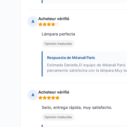
Acheteur vérifié
A
Nota: 4 de 5
Lámpara perfecta
Opinión traducida
Respuesta de Méanail Paris
Estimada Danielle,El equipo de Méanail Pari
plenamente satisfecha con la lámpara.Muy bu
Acheteur vérifié
A
Nota: 5 de 5
Serio, entrega rápida, muy satisfecho.
Opinión traducida