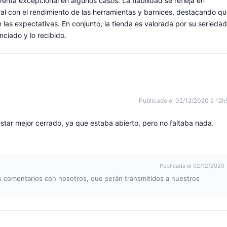
enta excepcional en algunos casos. La fiabilidad se refleja en
ral con el rendimiento de las herramientas y barnices, destacando q
las expectativas. En conjunto, la tienda es valorada por su seriedad
nciado y lo recibido.
Publicado el 02/12/2020 à 12h
star mejor cerrado, ya que estaba abierto, pero no faltaba nada.
Publicada el 02/12/2020
s comentarios con nosotros, que serán transmitidos a nuestros