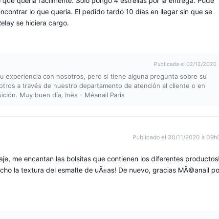
lo que quería fácilmente. Solo pongo 4 estrellas por la entrega. Pude
contrar lo que quería. El pedido tardó 10 días en llegar sin que se
elay se hiciera cargo.
Publicada el 02/12/2020
u experiencia con nosotros, pero si tiene alguna pregunta sobre su
tros a través de nuestro departamento de atención al cliente o en
ición. Muy buen día, Inès - Méanail Paris
Publicado el 30/11/2020 à 09h
je, me encantan las bolsitas que contienen los diferentes productos
ho la textura del esmalte de uÃ±as! De nuevo, gracias MÃ©anail po