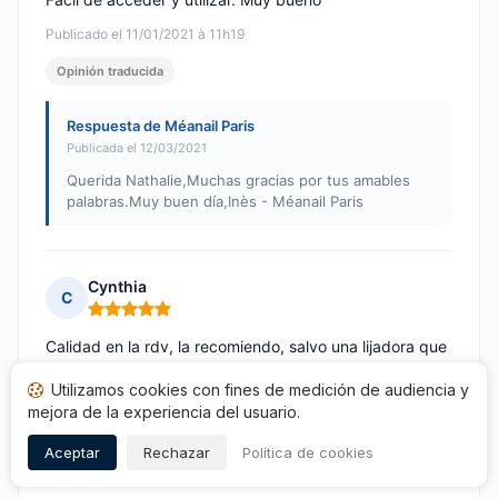
Publicado el 11/01/2021 à 11h19
Opinión traducida
Respuesta de Méanail Paris
Publicada el 12/03/2021
Querida Nathalie,Muchas gracias por tus amables
palabras.Muy buen día,Inès - Méanail Paris
Cynthia
C
Nota: 5 de 5
Calidad en la rdv, la recomiendo, salvo una lijadora que
apenas he encendido y que no funciona, imposible
Utilizamos cookies con fines de medición de audiencia y
cambiar la punta
mejora de la experiencia del usuario.
Publicado el 10/01/2021 à 15h24
Aceptar
Rechazar
Política de cookies
Opinión traducida