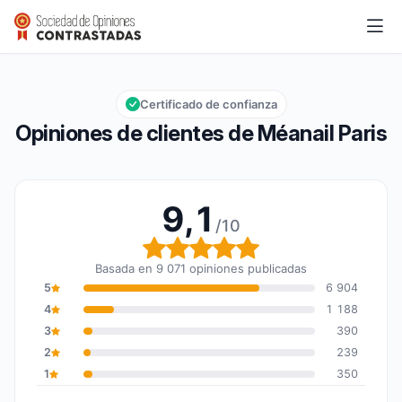
Méanail Paris
9,1/10
Calificación global: 9,1 de 10
Certificado de confianza
Opiniones de clientes de Méanail Paris
9,1
/10
Calificación global: 9,1 
Basada en 9 071 opiniones publicadas
5
6 904
4
1 188
3
390
2
239
1
350