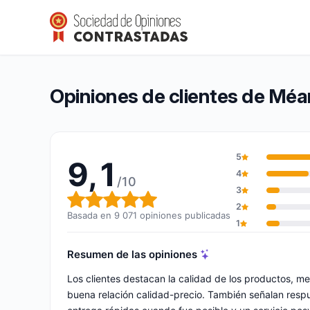
Méanail Paris
9,1/10
(9 071 opiniones)
Calificación global: 9,1 de 10
Opiniones de clientes de Méan
5
9,1
4
/10
3
Calificación global: 9,1 de 10
2
Basada en 9 071 opiniones publicadas
1
Resumen de las opiniones
Los clientes destacan la calidad de los productos, m
buena relación calidad-precio. También señalan respue