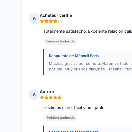
Acheteur vérifié
A
Nota: 4 de 5
Totalmente satisfecho. Excelente relación cal
Opinión traducida
Respuesta de Méanail Paris
Muchas gracias por su nota. Haremos todo lo
posible. Muy buenos días,Inès - Méanail Pari
Aurore
A
Nota: 5 de 5
el sitio es claro. fácil y amigable
Opinión traducida