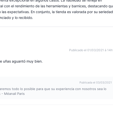
enta excepcional en algunos casos. La fiabilidad se refleja en
ral con el rendimiento de las herramientas y barnices, destacando q
las expectativas. En conjunto, la tienda es valorada por su seriedad
nciado y lo recibido.
Publicado el 01/03/2021 à 14h
de uñas aguantó muy bien.
Publicada el 03/03/2021
aremos todo lo posible para que su experiencia con nosotros sea lo
 - Méanail Paris