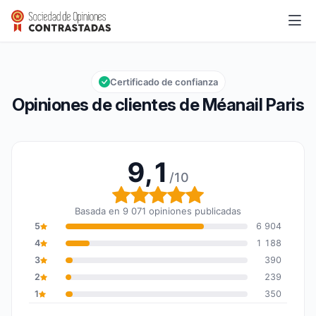
Méanail Paris
9,1/10
Calificación global: 9,1 de 10
Certificado de confianza
Opiniones de clientes de Méanail Paris
9,1
/10
Calificación global: 9,1 
Basada en 9 071 opiniones publicadas
5
6 904
4
1 188
3
390
2
239
1
350