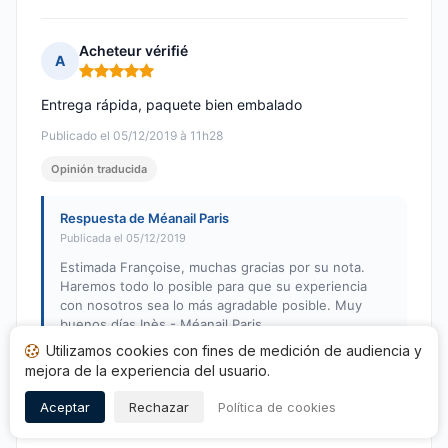
Acheteur vérifié
A
Nota: 5 de 5
Entrega rápida, paquete bien embalado
Publicado el 05/12/2019 à 11h28
Opinión traducida
Respuesta de Méanail Paris
Publicada el 05/12/2019
Estimada Françoise, muchas gracias por su nota.
Haremos todo lo posible para que su experiencia
con nosotros sea lo más agradable posible. Muy
buenos días,Inès - Méanail Paris
Utilizamos cookies con fines de medición de audiencia y
mejora de la experiencia del usuario.
Acheteur vérifié
Aceptar
Rechazar
Política de cookies
A
Nota: 5 de 5