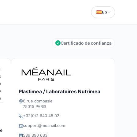
ES
Certificado de confianza
4
8
0
Plastimea / Laboratoires Nutrimea
9
0
6 rue dombasle
75015 PARIS
+32(0)2 640 48 02
support@meanail.com
de
539 390 633