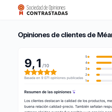
Méanail Paris
9,1/10
(9 071 opiniones)
Calificación global: 9,1 de 10
Opiniones de clientes de Méan
5
9,1
4
/10
3
Calificación global: 9,1 de 10
2
Basada en 9 071 opiniones publicadas
1
Resumen de las opiniones
Los clientes destacan la calidad de los productos, m
buena relación calidad-precio. También señalan respue