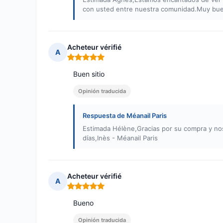
con usted entre nuestra comunidad.Muy buen
Acheteur vérifié
A
Nota: 5 de 5
Buen sitio
Opinión traducida
Respuesta de Méanail Paris
Estimada Hélène,Gracias por su compra y no
días,Inès - Méanail Paris
Acheteur vérifié
A
Nota: 5 de 5
Bueno
Opinión traducida