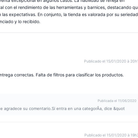
enta excepcional en algunos casos. La fiabilidad se refleja en
ral con el rendimiento de las herramientas y barnices, destacando q
las expectativas. En conjunto, la tienda es valorada por su seriedad
nciado y lo recibido.
Publicado el 15/01/2020 à 20h
rega correctas. Falta de filtros para clasificar los productos.
Publicada el 11/06/2020
le agradece su comentario.Si entra en una categorÃa, dice &quot
Publicado el 15/01/2020 à 19h