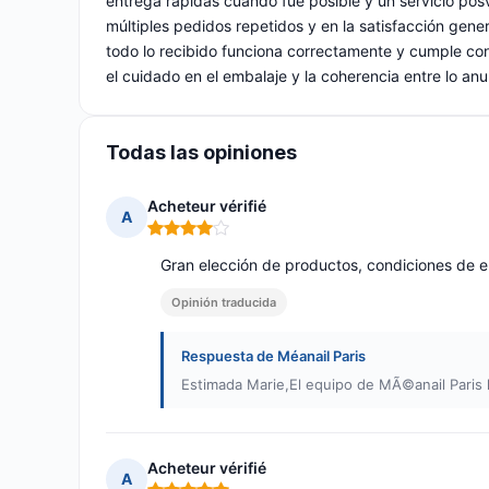
entrega rápidas cuando fue posible y un servicio posv
múltiples pedidos repetidos y en la satisfacción gene
todo lo recibido funciona correctamente y cumple con 
el cuidado en el embalaje y la coherencia entre lo anu
Todas las opiniones
Acheteur vérifié
A
Nota: 4 de 5
Gran elección de productos, condiciones de ent
Opinión traducida
Respuesta de Méanail Paris
Estimada Marie,El equipo de MÃ©anail Paris 
Acheteur vérifié
A