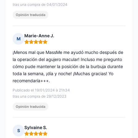
tras una compra de 04/01/2024
Opinión traducida
Marie-Anne J.
M
Nota: 5 de 5
¡Menos mal que MassMe me ayudó mucho después de
la operación del agujero macular! Incluso me pregunto
cómo pude mantener la posición de la burbuja durante
toda la semana, ¡día y noche! ¡Muchas gracias! Yo
recomendaría+++.
Publicado el 19/01/2024 à 21h34
tras una compra de 29/12/2023
Opinión traducida
Sylvaine S.
S
Nota: 5 de 5