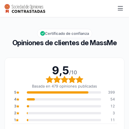
MassMe
9,5/10
Calificación global: 9,5 de 10
Certificado de confianza
Opiniones de clientes de MassMe
9,5
/10
Calificación global: 9,5
Basada en 479 opiniones publicadas
5
399
4
54
3
12
2
3
1
11