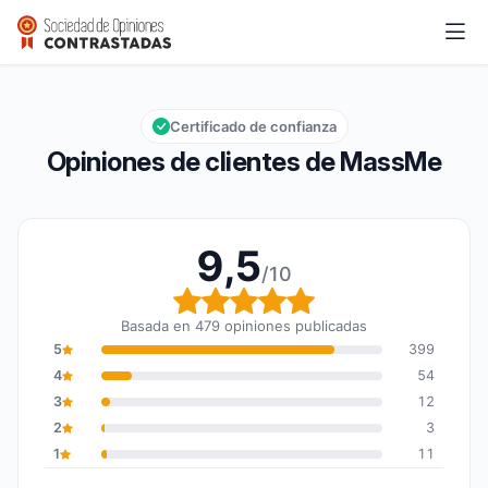
MassMe
9,5/10
Calificación global: 9,5 de 10
Certificado de confianza
Opiniones de clientes de MassMe
9,5
/10
Calificación global: 9,5
Basada en 479 opiniones publicadas
5
399
4
54
3
12
2
3
1
11