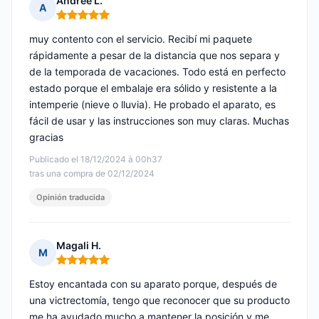
Andrée L.
A
Nota: 5 de 5
muy contento con el servicio. Recibí mi paquete
rápidamente a pesar de la distancia que nos separa y
de la temporada de vacaciones. Todo está en perfecto
estado porque el embalaje era sólido y resistente a la
intemperie (nieve o lluvia). He probado el aparato, es
fácil de usar y las instrucciones son muy claras. Muchas
gracias
Publicado el 18/12/2024 à 00h37
tras una compra de 02/12/2024
Opinión traducida
Magali H.
M
Nota: 5 de 5
Estoy encantada con su aparato porque, después de
una victrectomía, tengo que reconocer que su producto
me ha ayudado mucho a mantener la posición y me