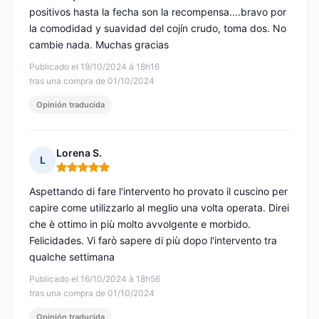
positivos hasta la fecha son la recompensa....bravo por
la comodidad y suavidad del cojín crudo, toma dos. No
cambie nada. Muchas gracias
Publicado el 19/10/2024 à 18h16
tras una compra de 01/10/2024
Opinión traducida
Lorena S.
L
Nota: 5 de 5
Aspettando di fare l'intervento ho provato il cuscino per
capire come utilizzarlo al meglio una volta operata. Direi
che è ottimo in più molto avvolgente e morbido.
Felicidades. Vi farò sapere di più dopo l'intervento tra
qualche settimana
Publicado el 16/10/2024 à 18h56
tras una compra de 01/10/2024
Opinión traducida