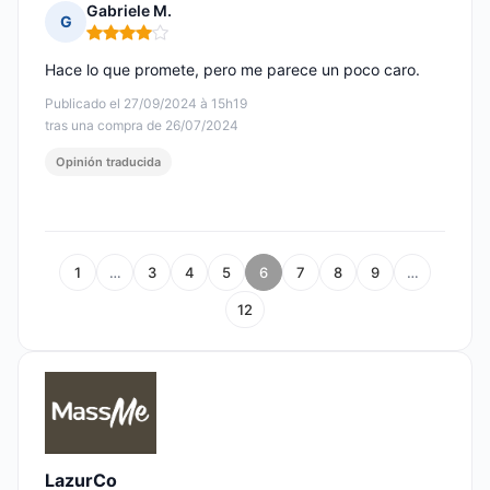
Gabriele M.
G
Nota: 4 de 5
Hace lo que promete, pero me parece un poco caro.
Publicado el 27/09/2024 à 15h19
tras una compra de 26/07/2024
Opinión traducida
1
…
3
4
5
6
7
8
9
…
12
LazurCo