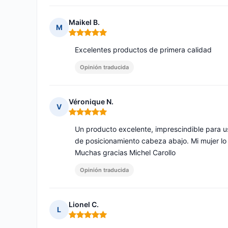
Maikel B.
M
Nota: 5 de 5
Excelentes productos de primera calidad
Opinión traducida
Véronique N.
V
Nota: 5 de 5
Un producto excelente, imprescindible para us
de posicionamiento cabeza abajo. Mi mujer lo
Muchas gracias Michel Carollo
Opinión traducida
Lionel C.
L
Nota: 5 de 5