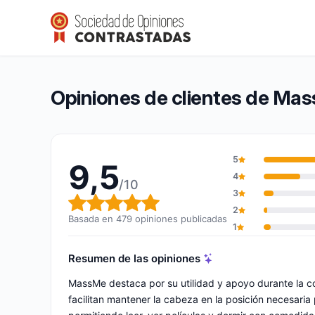
MassMe
9,5/10
(479 opiniones)
Calificación global: 9,5 de 10
Opiniones de clientes de Ma
5
9,5
4
/10
3
Calificación global: 9,5 de 10
2
Basada en 479 opiniones publicadas
1
Resumen de las opiniones
MassMe destaca por su utilidad y apoyo durante la c
facilitan mantener la cabeza en la posición necesaria 