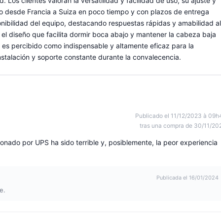
 Los clientes valoran la versatilidad y facilidad de uso, su ajuste y
luso desde Francia a Suiza en poco tiempo y con plazos de entrega
nibilidad del equipo, destacando respuestas rápidas y amabilidad al
y el diseño que facilita dormir boca abajo y mantener la cabeza baja
 es percibido como indispensable y altamente eficaz para la
instalación y soporte constante durante la convalecencia.
Publicado el 11/12/2023 à 09h
tras una compra de 30/11/20
tionado por UPS ha sido terrible y, posiblemente, la peor experiencia
Publicada el 16/01/2024
e.