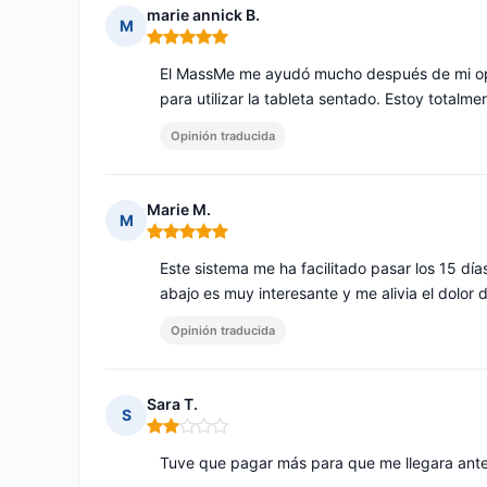
marie annick B.
M
Nota: 5 de 5
El MassMe me ayudó mucho después de mi ope
para utilizar la tableta sentado. Estoy totalm
Opinión traducida
Marie M.
M
Nota: 5 de 5
Este sistema me ha facilitado pasar los 15 dí
abajo es muy interesante y me alivia el dolor 
Opinión traducida
Sara T.
S
Nota: 2 de 5
Tuve que pagar más para que me llegara antes 