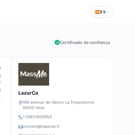
ES
Certificado de confianza
9
4
2
3
LazurCo
1
189 avenue de fabron La Tropezienne
06200 Nice
+33623626954
contact@massme.fr