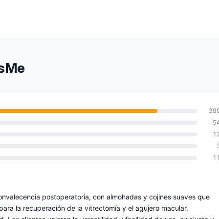
ssMe
39
5
1
1
onvalecencia postoperatoria, con almohadas y cojines suaves que
para la recuperación de la vitrectomía y el agujero macular,