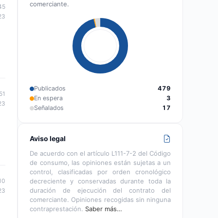
comerciante.
45
23
Publicados
479
51
En espera
3
23
Señalados
17
Aviso legal
De acuerdo con el artículo L111-7-2 del Código
de consumo, las opiniones están sujetas a un
control, clasificadas por orden cronológico
decreciente y conservadas durante toda la
10
duración de ejecución del contrato del
23
comerciante. Opiniones recogidas sin ninguna
contraprestación.
Saber más…