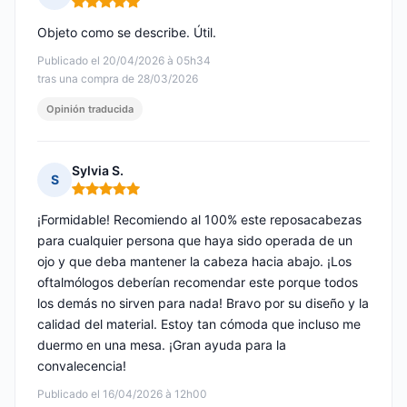
Nota: 5 de 5
Objeto como se describe. Útil.
Publicado el 20/04/2026 à 05h34
tras una compra de 28/03/2026
Opinión traducida
Sylvia S.
S
Nota: 5 de 5
¡Formidable! Recomiendo al 100% este reposacabezas
para cualquier persona que haya sido operada de un
ojo y que deba mantener la cabeza hacia abajo. ¡Los
oftalmólogos deberían recomendar este porque todos
los demás no sirven para nada! Bravo por su diseño y la
calidad del material. Estoy tan cómoda que incluso me
duermo en una mesa. ¡Gran ayuda para la
convalecencia!
Publicado el 16/04/2026 à 12h00