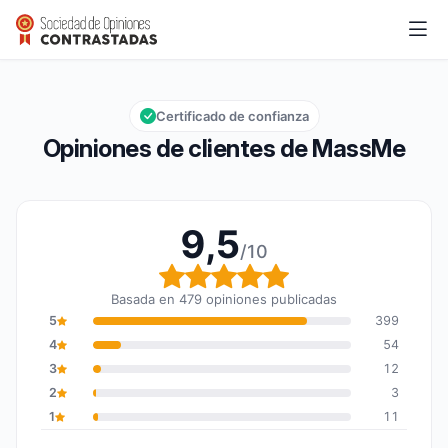
MassMe
9,5/10
Calificación global: 9,5 de 10
Certificado de confianza
Opiniones de clientes de MassMe
9,5
/10
Calificación global: 9,5
Basada en 479 opiniones publicadas
5
399
4
54
3
12
2
3
1
11