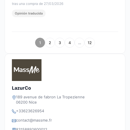
tras una compra de 27/03/2026
Opinión traducida
1
2
3
4
…
12
LazurCo
189 avenue de fabron La Tropezienne
06200 Nice
+33623626954
contact@massme.fr
83158892600012