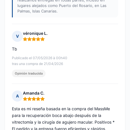
realizamos entregas en todas partes, incluso en
lugares alejados como Puerto del Rosario, en Las
Palmas, Islas Canarias.
véronique L.
V
Nota: 5 de 5
Tb
Publicado el 07/05/2026 à 00h40
tras una compra de 21/04/2026
Opinión traducida
Amanda C.
A
Nota: 5 de 5
Esta es mi reseña basada en la compra del MassMe
para la recuperación boca abajo después de la
vitrectomía y la cirugía de agujero macular. Positivos *
El pedido y la entrega fueron eficientes y rápidos,