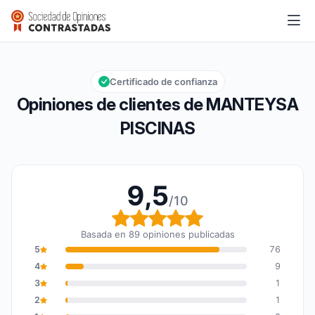
MANTEYSA PISCINAS
9,5/10
Calificación global: 9,5 de 10
Certificado de confianza
Opiniones de clientes de MANTEYSA
PISCINAS
9,5
/10
Calificación global: 9,5
Basada en 89 opiniones publicadas
5
76
4
9
3
1
2
1