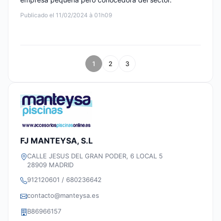
Publicado el 11/02/2024 à 01h09
1
2
3
FJ MANTEYSA, S.L
CALLE JESUS DEL GRAN PODER, 6 LOCAL 5
28909 MADRID
912120601 / 680236642
contacto@manteysa.es
B86966157