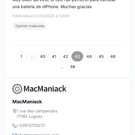
una batería de diPhone. Muchas gracias
Publicado el 02/04/2020 à 12h00
Opinión traducida
1
…
40
41
42
43
44
45
46
…
58
MacManiack
1 rue des campanules
77185 Lognes
+33973729272
info@macmaniack.com