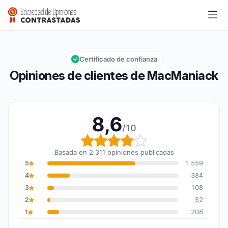
MacManiack
8,6/10
Calificación global: 8,6 de 10
Certificado de confianza
Opiniones de clientes de MacManiack
8,6
/10
Calificación global: 8,6
Basada en 2 311 opiniones publicadas
5
1 559
4
384
3
108
2
52
1
208