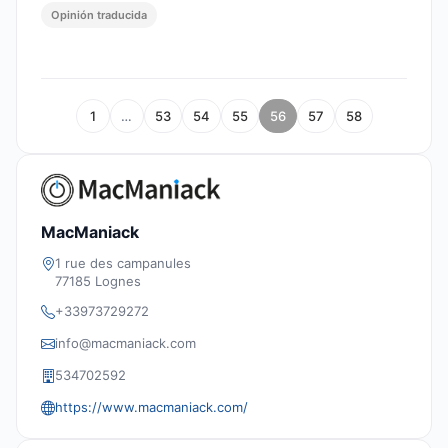
Opinión traducida
1
…
53
54
55
56
57
58
MacManiack
1 rue des campanules
77185 Lognes
+33973729272
info@macmaniack.com
534702592
https://www.macmaniack.com/