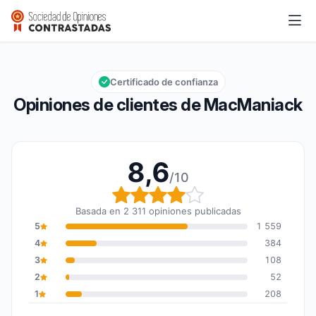
MacManiack
8,6/10
Calificación global: 8,6 de 10
Certificado de confianza
Opiniones de clientes de MacManiack
8,6
/10
Calificación global: 8,6
Basada en 2 311 opiniones publicadas
5
1 559
4
384
3
108
2
52
1
208