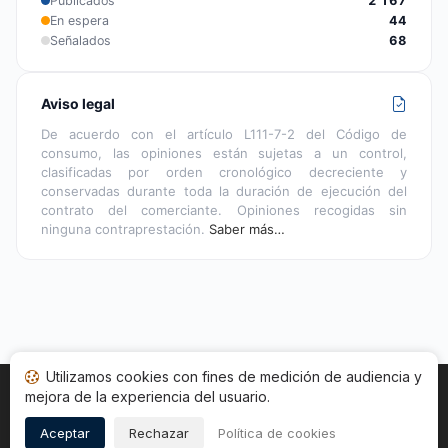
Publicados
2 167
En espera
44
Señalados
68
Aviso legal
De acuerdo con el artículo L111-7-2 del Código de
consumo, las opiniones están sujetas a un control,
clasificadas por orden cronológico decreciente y
conservadas durante toda la duración de ejecución del
contrato del comerciante. Opiniones recogidas sin
ninguna contraprestación.
Saber más…
Utilizamos cookies con fines de medición de audiencia y
mejora de la experiencia del usuario.
Inicio
Estado opiniones
Categorías
CGU
Cookies
Legal
Aceptar
Rechazar
Política de cookies