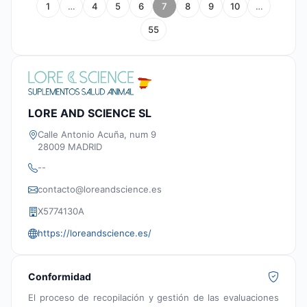
1
…
4
5
6
7
8
9
10
…
55
LORE AND SCIENCE SL
Calle Antonio Acuña, num 9
28009 MADRID
--
contacto@loreandscience.es
X5774130A
https://loreandscience.es/
Conformidad
El proceso de recopilación y gestión de las evaluaciones