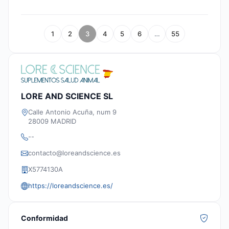
1
2
3
4
5
6
…
55
LORE AND SCIENCE SL
Calle Antonio Acuña, num 9
28009 MADRID
--
contacto@loreandscience.es
X5774130A
https://loreandscience.es/
Conformidad