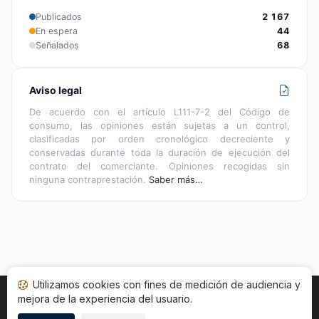
Publicados
2 167
En espera
44
Señalados
68
Aviso legal
De acuerdo con el artículo L111-7-2 del Código de
consumo, las opiniones están sujetas a un control,
clasificadas por orden cronológico decreciente y
conservadas durante toda la duración de ejecución del
contrato del comerciante. Opiniones recogidas sin
ninguna contraprestación.
Saber más…
Utilizamos cookies con fines de medición de audiencia y
mejora de la experiencia del usuario.
Inicio
Estado opiniones
Categorías
CGU
Cookies
Legal