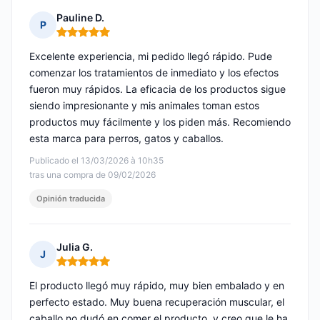
Pauline D.
P
Nota: 5 de 5
Excelente experiencia, mi pedido llegó rápido. Pude
comenzar los tratamientos de inmediato y los efectos
fueron muy rápidos. La eficacia de los productos sigue
siendo impresionante y mis animales toman estos
productos muy fácilmente y los piden más. Recomiendo
esta marca para perros, gatos y caballos.
Publicado el 13/03/2026 à 10h35
tras una compra de 09/02/2026
Opinión traducida
Julia G.
J
Nota: 5 de 5
El producto llegó muy rápido, muy bien embalado y en
perfecto estado. Muy buena recuperación muscular, el
caballo no dudó en comer el producto, y creo que le ha